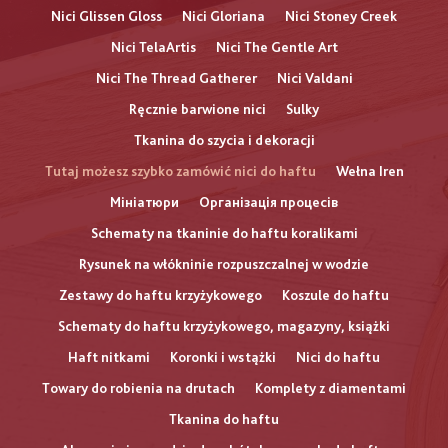
Nici Glissen Gloss
Nici Gloriana
Nici Stoney Creek
Nici TelaArtis
Nici The Gentle Art
Nici The Thread Gatherer
Nici Valdani
Ręcznie barwione nici
Sulky
Tkanina do szycia i dekoracji
Tutaj możesz szybko zamówić nici do haftu
Wełna Iren
Мініатюри
Організація процесів
Schematy na tkaninie do haftu koralikami
Rysunek na włókninie rozpuszczalnej w wodzie
Zestawy do haftu krzyżykowego
Koszule do haftu
Schematy do haftu krzyżykowego, magazyny, książki
Haft nitkami
Koronki i wstążki
Nici do haftu
Towary do robienia na drutach
Komplety z diamentami
Tkanina do haftu