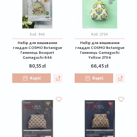
Kod:
846
Kod:
2704
Набір для вишивання
Набір для вишивання
гладдю COSMO Botanigue
гладдю COSMO Botanigue
Гаманець Bouquet
Гаманець Gamaguchi
Gamaguchi 846
Yellow 2704
80,55 zł
66,45 zł
Kupić
Kupić