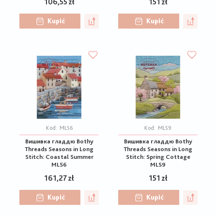
106,55 zł
151 zł
Kupić
Kupić
Kod:
MLS6
Kod:
MLS9
Вишивка гладдю Bothy
Вишивка гладдю Bothy
Threads Seasons in Long
Threads Seasons in Long
Stitch: Coastal Summer
Stitch: Spring Cottage
MLS6
MLS9
161,27 zł
151 zł
Kupić
Kupić