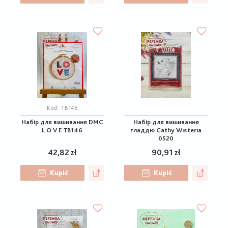
Kod:
ТВ146
Набір для вишивання DMC
Набір для вишивання
L O V E ТВ146
гладдю Cathy Wisteria
0520
42,82 zł
90,91 zł
Kupić
Kupić