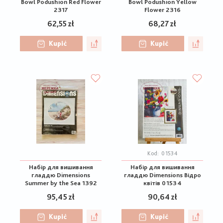
Bowl Podushion Red Flower
Bowl Podushion Yellow
2317
Flower 2316
62,55 zł
68,27 zł
Kupić
Kupić
Kod:
01534
Набір для вишивання
Набір для вишивання
гладдю Dimensions
гладдю Dimensions Відро
Summer by the Sea 1392
квітів 01534
95,45 zł
90,64 zł
Kupić
Kupić