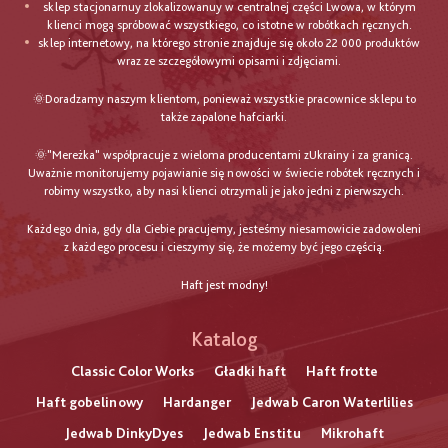
sklep stacjonarnuy zlokalizowanuy w centralnej części Lwowa, w którym
klienci mogą spróbować wszystkiego, co istotne w robótkach ręcznych.
sklep internetowy, na którego stronie znajduje się około 22 000 produktów
wraz ze szczegółowymi opisami i zdjęciami.
🌞Doradzamy naszym klientom, ponieważ wszystkie pracownice sklepu to
także zapalone hafciarki.
🌞"Mereżka" współpracuje z wieloma producentami zUkrainy i za granicą.
Uważnie monitorujemy pojawianie się nowości w świecie robótek ręcznych i
robimy wszystko, aby nasi klienci otrzymali je jako jedni z pierwszych.
Każdego dnia, gdy dla Ciebie pracujemy, jesteśmy niesamowicie zadowoleni
z każdego procesu i cieszymy się, że możemy być jego częścią.
Haft jest modny!
Katalog
Classic Color Works
Gładki haft
Haft frotte
Haft gobelinowy
Hardanger
Jedwab Caron Waterlilies
Jedwab DinkyDyes
Jedwab Enstitu
Mikrohaft