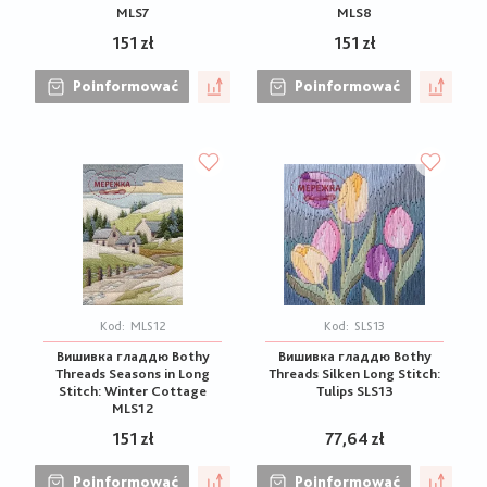
MLS7
MLS8
151 zł
151 zł
Poinformować
Poinformować
Kod:
MLS12
Kod:
SLS13
Вишивка гладдю Bothy
Вишивка гладдю Bothy
Threads Seasons in Long
Threads Silken Long Stitch:
Stitch: Winter Cottage
Tulips SLS13
MLS12
151 zł
77,64 zł
Poinformować
Poinformować