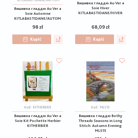
KITLABASTIDANE/AUTOM
Вишивка гладдю Au Ver a
Soie Hiver
Вишивка гладдю Au Ver a
KITLABASTIDANE/HIVER
Soie Automne
KITLABASTIDANE/AUTOM
98 zł
68,09 zł
Kupić
Kupić
Kod:
KITHERBIER
Kod:
MLS15
Вишивка гладдю Au Ver a
Вишивка гладдю Bothy
Soie Kit Pochette Herbier
Threads Seasons in Long
KITHERBIER
Stitch: Autumn Evening
MLS15