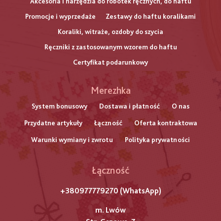
Akcesoria i narzędzia do robótek ręcznych, do haftu
Promocje i wyprzedaże
Zestawy do haftu koralikami
Koraliki, witraże, ozdoby do szycia
Ręczniki z zastosowanym wzorem do haftu
Certyfikat podarunkowy
Меню
Merezhka
нижнього
System bonusowy
Dostawa i płatność
O nas
Przydatne artykuły
Łączność
Oferta kontraktowa
колонтитулу
Warunki wymiany i zwrotu
Polityka prywatności
Łączność
+380977779270 (WhatsApp)
m. Lwów