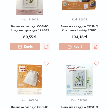
Kod:
542001
Kod:
92001
Вишивка гладдю COSMO
Вишивка гладдю COSMO
Різдвяна троянда 542001
Стартовий набір 92001
80,55 zł
104,18 zł
Kupić
Kupić
Kod:
562204
Kod:
542207
Вишивка гладдю COSMO
Вишивка гладдю COSMO