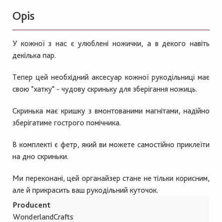
Opis
У кожної з нас є улюблені ножички, а в декого навіть
декілька пар.
Тепер цей необхідний аксесуар кожної рукодільниці має
свою "хатку" - чудову скриньку для зберігання ножиць.
Скринька має кришку з вмонтованими магнітами, надійно
зберігатиме гострого помічника.
В комплекті є фетр, який ви можете самостійно приклеїти
на дно скриньки.
Ми переконані, цей органайзер стане не тільки корисним,
але й прикрасить ваш рукодільний куточок.
Producent
WonderlandCrafts