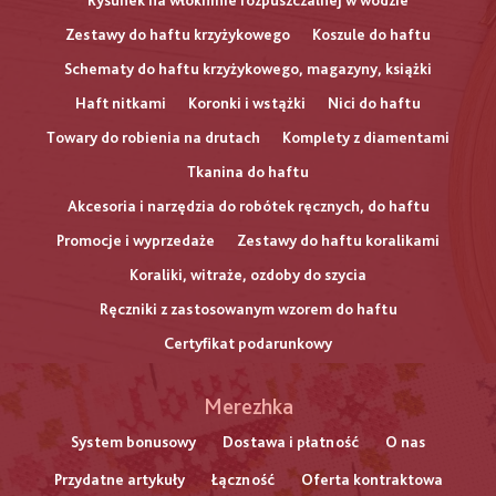
Rysunek na włókninie rozpuszczalnej w wodzie
Zestawy do haftu krzyżykowego
Koszule do haftu
Schematy do haftu krzyżykowego, magazyny, książki
Haft nitkami
Koronki i wstążki
Nici do haftu
Towary do robienia na drutach
Komplety z diamentami
Tkanina do haftu
Akcesoria i narzędzia do robótek ręcznych, do haftu
Promocje i wyprzedaże
Zestawy do haftu koralikami
Koraliki, witraże, ozdoby do szycia
Ręczniki z zastosowanym wzorem do haftu
Certyfikat podarunkowy
Меню
Merezhka
нижнього
System bonusowy
Dostawa i płatność
O nas
Przydatne artykuły
Łączność
Oferta kontraktowa
колонтитулу