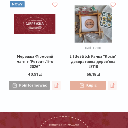
NOWY
Kod:
LS118
Мережка Фірмовий
LittleStitch Рамка "Косів"
магніт "Ретрит Літо
декоративна дерев'яна
2026"
LS118
40,91 zł
68,18 zł
Poinformować
Kupić