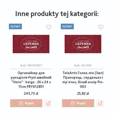
Inne produkty tej kategorii:
NOWY
NOWY
Kod:
PRY612851
Kod:
Pin-003
Органайзер для
TelaArtis Голка-пін (3шт)
рукоділля Prym швейний
Прапорець, серденько і
"Vario" : beige : 26 x 24 x
пір'ячко, білий колір Pin-
11cm PRY612851
003
245,73 zł
25,82 zł
Kupić
Kupić