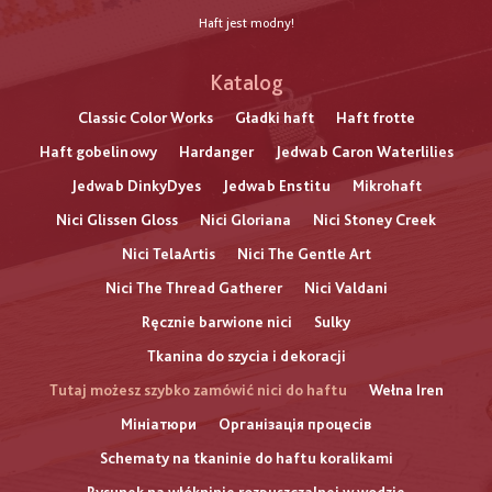
Haft jest modny!
Katalog
Classic Color Works
Gładki haft
Haft frotte
Haft gobelinowy
Hardanger
Jedwab Caron Waterlilies
Jedwab DinkyDyes
Jedwab Enstitu
Mikrohaft
Nici Glissen Gloss
Nici Gloriana
Nici Stoney Creek
Nici TelaArtis
Nici The Gentle Art
Nici The Thread Gatherer
Nici Valdani
Ręcznie barwione nici
Sulky
Tkanina do szycia i dekoracji
Tutaj możesz szybko zamówić nici do haftu
Wełna Iren
Мініатюри
Організація процесів
Schematy na tkaninie do haftu koralikami