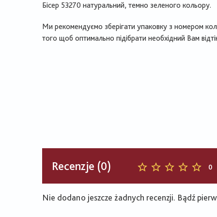
Бісер 53270 натуральний, темно зеленого кольору.
Ми рекомендуємо зберігати упаковку з номером коль
того щоб оптимально підібрати необхідний Вам відті
Recenzje (0)
0
Nie dodano jeszcze żadnych recenzji. Bądź pierws