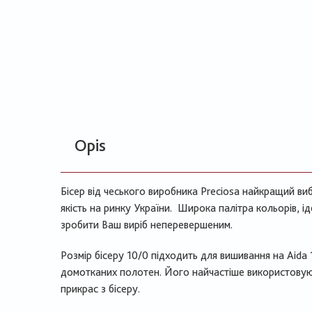
Opis
Бісер від чеського виробника Preciosa найкращий виб
якість на ринку України. Широка палітра кольорів, 
зробити Ваш виріб неперевершеним.
Розмір бісеру 10/0 підходить для вишивання на Aida 
домотканих полотен. Його найчастіше використовуют
прикрас з бісеру.