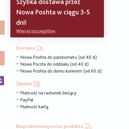
Szybka dostawa przez
Nowa Poshta w ciągu 3-5
dni!
Więcej szczegółów
Dostawa
Nowa Poshta do pazckomatu (od 40 zl)
Nowa Poczta do oddziału (od 40 zl)
Nowa Poshta do domu kurierem (od 60 zl)
k
legram
Viber
Zapłata
Płatność na rachunek bieżący
PayPal
Płatność kartą
Bezproblemowy zwrot produktu