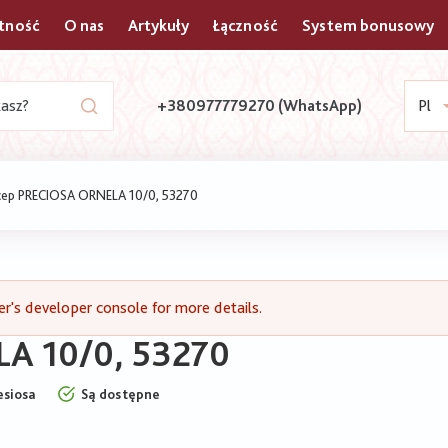
atność
O nas
Artykuły
Łączność
System bonusowy
+380977779270 (WhatsApp)
Pl
сер PRECIOSA ORNELA 10/0, 53270
's developer console for more details.
A 10/0, 53270
esiosa
Są dostępne