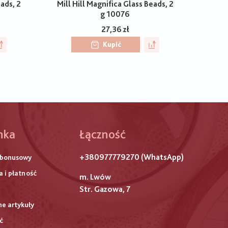
eads, 2
Mill Hill Magnifica Glass Beads, 2
g 10076
27,36 zł
Kupić
hka
Łączność
ого
+380977779270 (WhatsApp)
 bonusowy
титулу
 i płatność
m. Lwów
Str. Gazowa, 7
ne artykuły
ć