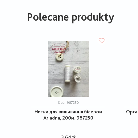
Polecane produkty
Kod:
987250
Нитки для вишивання бісером
Орган
Ariadna, 200м. 987250
3,64 zł