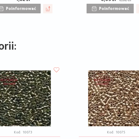
Poinformować
Poinformować
rii:
Kod:
10073
Kod:
10075