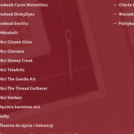
Jedwab Caron Waterlilies
Oferta 
Jedwab DinkyDyes
Warunki
Jedwab Enstitu
Polityk
Mikrohaft
Nici Glissen Gloss
Nici Gloriana
Nici Stoney Creek
Nici TelaArtis
Nici The Gentle Art
Nici The Thread Gatherer
Nici Valdani
Ręcznie barwione nici
Sulky
Tkanina do szycia i dekoracji