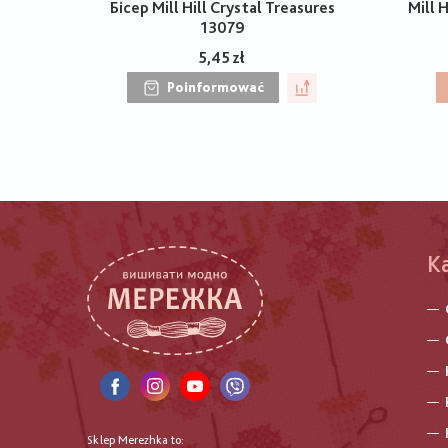
Бісер Mill Hill Crystal Treasures
Mill H
13079
5,45 zł
Poinformować
K
Sklep Merezhka to: