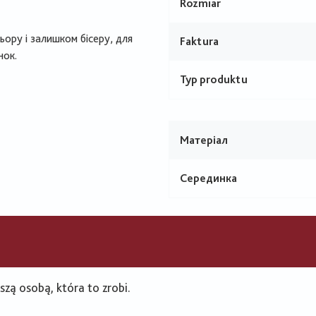
Rozmiar
ору і залишком бісеру, для
Faktura
нок.
Typ produktu
Матеріал
Серединка
zą osobą, która to zrobi.