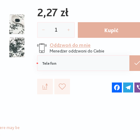
2,27 zł
Kupić
Oddzwoń do mnie
Menedżer oddzwoni do Ciebie
Telefon
komórkowy
Faceboo
Te
here may be
n