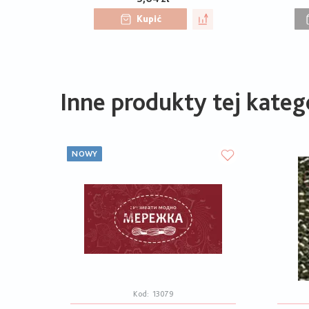
Kupić
Inne produkty tej katego
NOWY
Kod:
13079