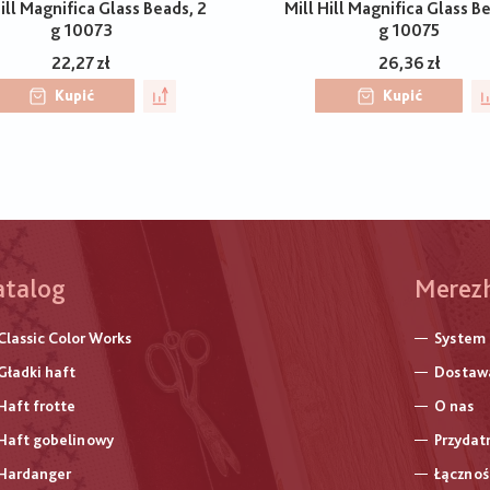
ill Magnifica Glass Beads, 2
Mill Hill Magnifica Glass B
g 10073
g 10075
22,27 zł
26,36 zł
Kupić
Kupić
atalog
Меню
Merez
нижнь
Classic Color Works
System
колон
Gładki haft
Dostawa
Haft frotte
O nas
Haft gobelinowy
Przydat
Hardanger
Łącznoś