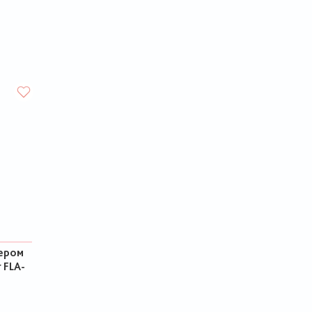
сером
 FLA-