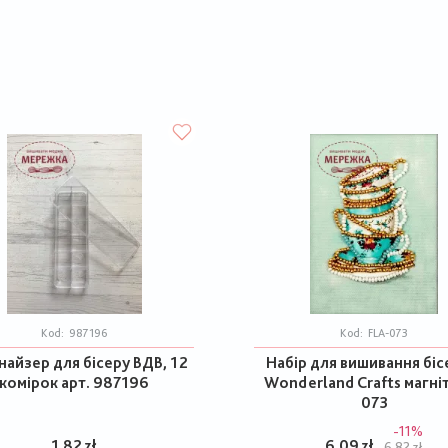
Kod:
987196
Kod:
FLA-073
айзер для бісеру ВДВ, 12
Набір для вишивання бі
комірок арт. 987196
Wonderland Crafts магніт
073
-11%
1,82 zł
6,09 zł
6,82 zł