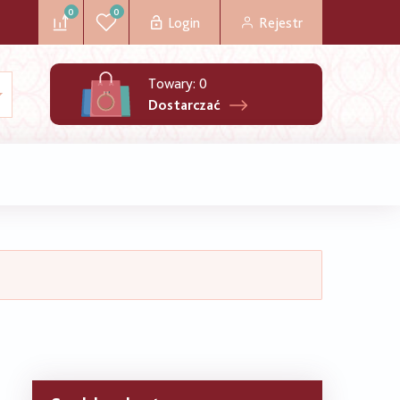
0
0
Login
Rejestr
Towary:
0
Dostarczać