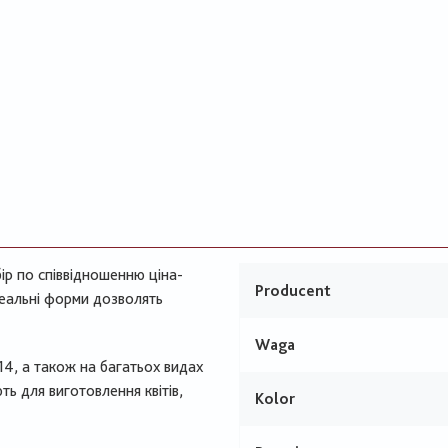
ір по співвідношенню ціна-
Producent
ідеальні форми дозволять
Waga
14, а також на багатьох видах
ь для виготовлення квітів,
Kolor