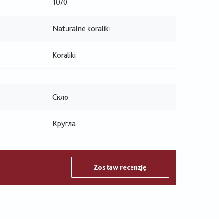
10/0
Naturalne koraliki
Koraliki
Скло
Кругла
Zostaw recenzję