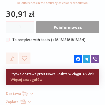
be differences in the accuracy of color reproduction
30,91 zł
Poinformować
To complete with beads (+18.181818181818zł)
Facebook
Telegram
Vib
Szybka dostawa przez Nowa Poshta w ciągu 3-5 dni!
Więcej szczegółów
Dostawa
Zapłata