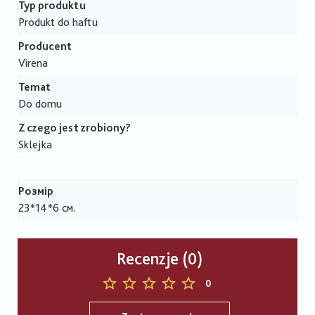
Typ produktu
Produkt do haftu
Producent
Virena
Temat
Do domu
Z czego jest zrobiony?
Sklejka
Розмір
23*14*6 см.
Recenzje (0)
0