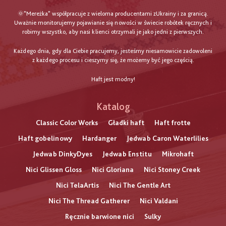
🌞"Mereżka" współpracuje z wieloma producentami zUkrainy i za granicą.
Uważnie monitorujemy pojawianie się nowości w świecie robótek ręcznych i
robimy wszystko, aby nasi klienci otrzymali je jako jedni z pierwszych.
Każdego dnia, gdy dla Ciebie pracujemy, jesteśmy niesamowicie zadowoleni
z każdego procesu i cieszymy się, że możemy być jego częścią.
Haft jest modny!
Katalog
Classic Color Works
Gładki haft
Haft frotte
Haft gobelinowy
Hardanger
Jedwab Caron Waterlilies
Jedwab DinkyDyes
Jedwab Enstitu
Mikrohaft
Nici Glissen Gloss
Nici Gloriana
Nici Stoney Creek
Nici TelaArtis
Nici The Gentle Art
Nici The Thread Gatherer
Nici Valdani
Ręcznie barwione nici
Sulky