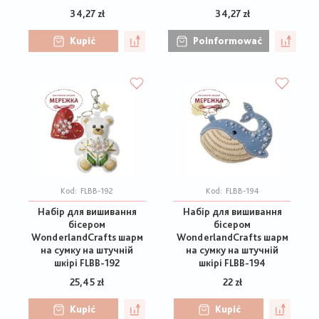
34,27 zł
34,27 zł
Kupić
Poinformować
Kod:
FLBB-192
Kod:
FLBB-194
Набір для вишивання
Набір для вишивання
бісером
бісером
WonderlandCrafts шарм
WonderlandCrafts шарм
на сумку на штучній
на сумку на штучній
шкірі FLBB-192
шкірі FLBB-194
25,45 zł
22 zł
Kupić
Kupić