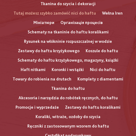
Tkanina do szycia i dekoracji
Tutaj możesz szybko zamówić nici do haftu
Wełna Iren
Мініатюри
Організація процесів
Schematy na tkaninie do haftu koralikami
Rysunek na włókninie rozpuszczalnej w wodzie
Zestawy do haftu krzyżykowego
Koszule do haftu
Schematy do haftu krzyżykowego, magazyny, książki
Haft nitkami
Koronki i wstążki
Nici do haftu
Towary do robienia na drutach
Komplety z diamentami
Tkanina do haftu
Akcesoria i narzędzia do robótek ręcznych, do haftu
Promocje i wyprzedaże
Zestawy do haftu koralikami
Koraliki, witraże, ozdoby do szycia
Ręczniki z zastosowanym wzorem do haftu
Certyfikat podarunkowy