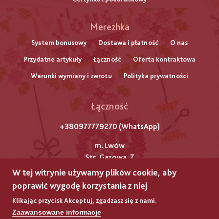
Меню
Merezhka
нижнього
System bonusowy
Dostawa i płatność
O nas
Przydatne artykuły
Łączność
Oferta kontraktowa
колонтитулу
Warunki wymiany i zwrotu
Polityka prywatności
Łączność
+380977779270 (WhatsApp)
m. Lwów
Str. Gazowa, 7
W tej witrynie używamy plików cookie, aby
Wszelkie prawa zastrzeżone przez „Mereżkę”
poprawić wygodę korzystania z niej
Prawa autorskie © 2025
Klikając przycisk Akceptuj, zgadzasz się z nami.
Zaawansowane informacje