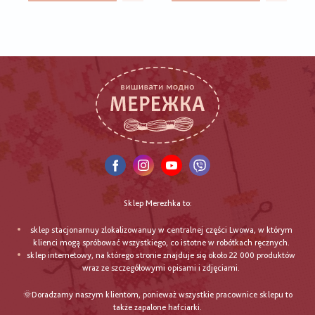
Sklep Merezhka to:
sklep stacjonarnuy zlokalizowanuy w centralnej części Lwowa, w którym
klienci mogą spróbować wszystkiego, co istotne w robótkach ręcznych.
sklep internetowy, na którego stronie znajduje się około 22 000 produktów
wraz ze szczegółowymi opisami i zdjęciami.
🌞Doradzamy naszym klientom, ponieważ wszystkie pracownice sklepu to
także zapalone hafciarki.