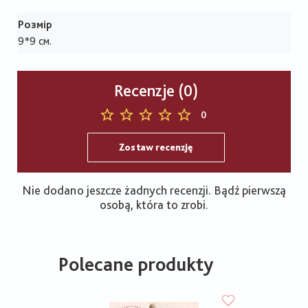
Розмір
9*9 см.
Recenzje (0)
0
Zostaw recenzję
Nie dodano jeszcze żadnych recenzji. Bądź pierwszą
osobą, która to zrobi.
Polecane produkty