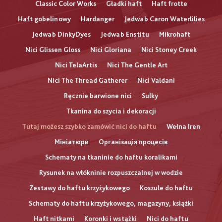
Classic Color Works
Gładki haft
Haft frotte
Haft gobelinowy
Hardanger
Jedwab Caron Waterlilies
Jedwab DinkyDyes
Jedwab Enstitu
Mikrohaft
Nici Glissen Gloss
Nici Gloriana
Nici Stoney Creek
Nici TelaArtis
Nici The Gentle Art
Nici The Thread Gatherer
Nici Valdani
Ręcznie barwione nici
Sulky
Tkanina do szycia i dekoracji
Tutaj możesz szybko zamówić nici do haftu
Wełna Iren
Мініатюри
Організація процесів
Schematy na tkaninie do haftu koralikami
Rysunek na włókninie rozpuszczalnej w wodzie
Zestawy do haftu krzyżykowego
Koszule do haftu
Schematy do haftu krzyżykowego, magazyny, książki
Haft nitkami
Koronki i wstążki
Nici do haftu