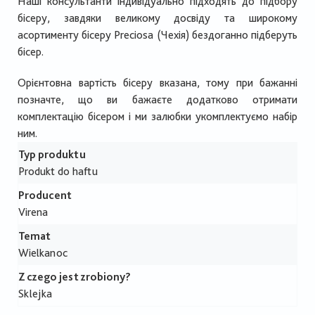
Наші консультанти індивідуально підходять до підбору
бісеру, завдяки великому досвіду та широкому
асортименту бісеру Preciosa (Чехія) бездоганно підберуть
бісер.
Орієнтовна вартість бісеру вказана, тому при бажанні
позначте, що ви бажаєте додатково отримати
комплектацію бісером і ми залюбки укомплектуємо набір
ним.
Typ produktu
Produkt do haftu
Producent
Virena
Temat
Wielkanoc
Z czego jest zrobiony?
Sklejka