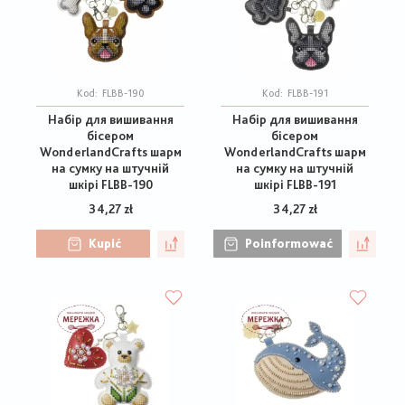
Kod:
FLBB-190
Kod:
FLBB-191
Набір для вишивання
Набір для вишивання
бісером
бісером
WonderlandCrafts шарм
WonderlandCrafts шарм
на сумку на штучній
на сумку на штучній
шкірі FLBB-190
шкірі FLBB-191
34,27 zł
34,27 zł
Kupić
Poinformować