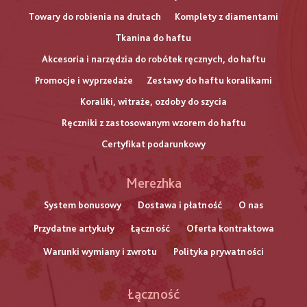
Towary do robienia na drutach
Komplety z diamentami
Tkanina do haftu
Akcesoria i narzędzia do robótek ręcznych, do haftu
Promocje i wyprzedaże
Zestawy do haftu koralikami
Koraliki, witraże, ozdoby do szycia
Ręczniki z zastosowanym wzorem do haftu
Certyfikat podarunkowy
Меню
Merezhka
нижнього
System bonusowy
Dostawa i płatność
O nas
Przydatne artykuły
Łączność
Oferta kontraktowa
колонтитулу
Warunki wymiany i zwrotu
Polityka prywatności
Łączność