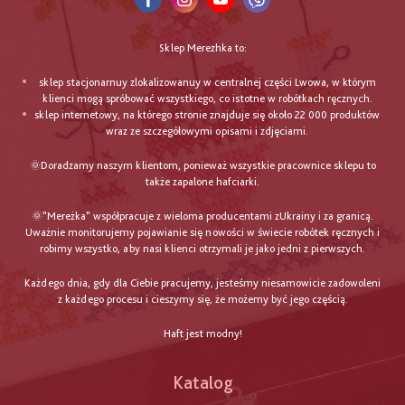
Sklep Merezhka to:
sklep stacjonarnuy zlokalizowanuy w centralnej części Lwowa, w którym
klienci mogą spróbować wszystkiego, co istotne w robótkach ręcznych.
sklep internetowy, na którego stronie znajduje się około 22 000 produktów
wraz ze szczegółowymi opisami i zdjęciami.
🌞Doradzamy naszym klientom, ponieważ wszystkie pracownice sklepu to
także zapalone hafciarki.
🌞"Mereżka" współpracuje z wieloma producentami zUkrainy i za granicą.
Uważnie monitorujemy pojawianie się nowości w świecie robótek ręcznych i
robimy wszystko, aby nasi klienci otrzymali je jako jedni z pierwszych.
Każdego dnia, gdy dla Ciebie pracujemy, jesteśmy niesamowicie zadowoleni
z każdego procesu i cieszymy się, że możemy być jego częścią.
Haft jest modny!
Katalog