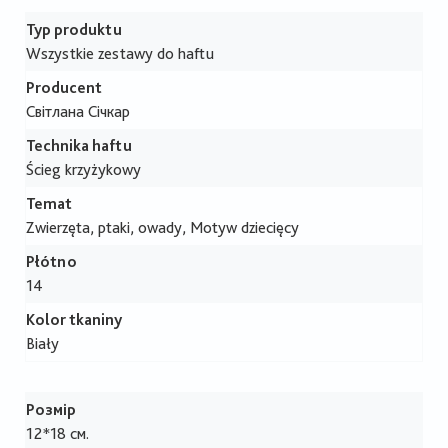
Typ produktu
Wszystkie zestawy do haftu
Producent
Світлана Січкар
Technika haftu
Ścieg krzyżykowy
Temat
Zwierzęta, ptaki, owady, Motyw dziecięcy
Płótno
14
Kolor tkaniny
Biały
Розмір
12*18 см.