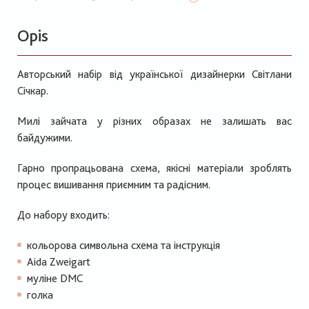
Opis
Авторський набір від української дизайнерки Світлани
Січкар.
Милі зайчата у різних образах не залишать вас
байдужими.
Гарно пропрацьована схема, якісні матеріали зроблять
процес вишивання приємним та радісним.
До набору входить:
кольорова символьна схема та інструкція
Aida Zweigart
муліне DMC
голка