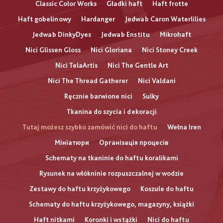
Classic Color Works
Gładki haft
Haft frotte
Haft gobelinowy
Hardanger
Jedwab Caron Waterlilies
Jedwab DinkyDyes
Jedwab Enstitu
Mikrohaft
Nici Glissen Gloss
Nici Gloriana
Nici Stoney Creek
Nici TelaArtis
Nici The Gentle Art
Nici The Thread Gatherer
Nici Valdani
Ręcznie barwione nici
Sulky
Tkanina do szycia i dekoracji
Tutaj możesz szybko zamówić nici do haftu
Wełna Iren
Мініатюри
Організація процесів
Schematy na tkaninie do haftu koralikami
Rysunek na włókninie rozpuszczalnej w wodzie
Zestawy do haftu krzyżykowego
Koszule do haftu
Schematy do haftu krzyżykowego, magazyny, książki
Haft nitkami
Koronki i wstążki
Nici do haftu