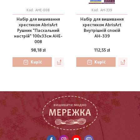
Kod:
AHE-008
Kod:
АН-339
Набір для вишивання
Набір для вишивання
хрестиком AbrisArt
хрестиком AbrisArt
Рушник "Пасхальний
Внутрішній спокій
настрій" 100х33см AHE-
АН-339
008
98,18 zł
112,55 zł
Kupić
Kupić