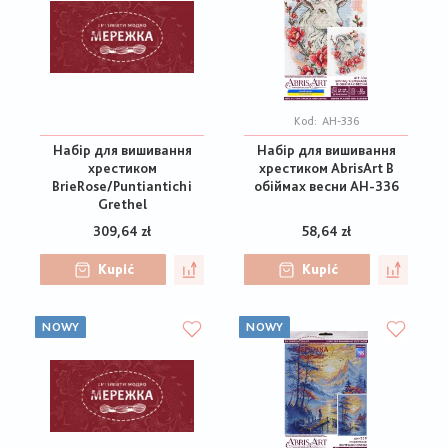
Kod:
АН-336
Набір для вишивання
Набір для вишивання
хрестиком
хрестиком AbrisArt В
BrieRose/Puntiantichi
обіймах весни АН-336
Grethel
309,64 zł
58,64 zł
Kupić
Kupić
NOWY
NOWY