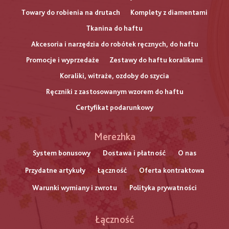
Towary do robienia na drutach
Komplety z diamentami
Tkanina do haftu
Akcesoria i narzędzia do robótek ręcznych, do haftu
Promocje i wyprzedaże
Zestawy do haftu koralikami
Koraliki, witraże, ozdoby do szycia
Ręczniki z zastosowanym wzorem do haftu
Certyfikat podarunkowy
Меню
Merezhka
нижнього
System bonusowy
Dostawa i płatność
O nas
Przydatne artykuły
Łączność
Oferta kontraktowa
колонтитулу
Warunki wymiany i zwrotu
Polityka prywatności
Łączność