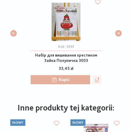
Kod:
3033
Набір для вишивання хрестиком
Зайка Полуничка 3033
33,45 zł
Kupić
Inne produkty tej kategorii:
NOWY
NOWY