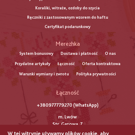
Koraliki, witraże, ozdoby do szycia
Ręczniki z zastosowanym wzorem do haftu
Certyfikat podarunkowy
Меню
Merezhka
нижнього
System bonusowy
Dostawa i płatność
O nas
Przydatne artykuły
Łączność
Oferta kontraktowa
колонтитулу
Warunki wymiany i zwrotu
Polityka prywatności
Łączność
+380977779270 (WhatsApp)
m. Lwów
Str. Gazowa, 7
W tej witrynie używamy plików cookie, aby