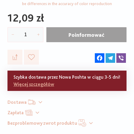
be differences in the accuracy of color reproduction
12,09 zł
Poinformować
Facebook
Telegram
Vib
Szybka dostawa przez Nowa Poshta w ciągu 3-5 dni!
Więcej szczegółów
Dostawa
Zapłata
Bezproblemowy zwrot produktu