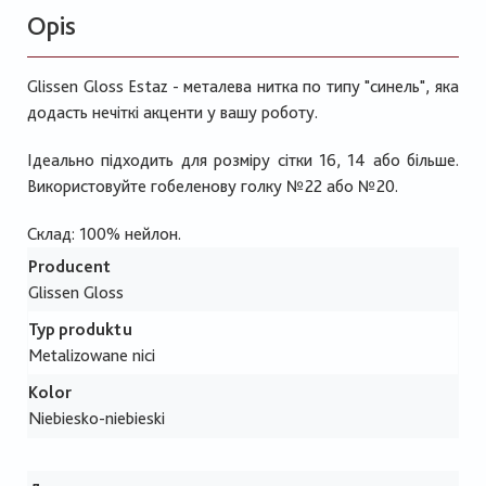
Opis
Glissen Gloss Estaz - металева нитка по типу "синель", яка
додасть нечіткі акценти у вашу роботу.
Ідеально підходить для розміру сітки 16, 14 або більше.
Використовуйте гобеленову голку №22 або №20.
Склад: 100% нейлон.
Producent
Glissen Gloss
Typ produktu
Metalizowane nici
Kolor
Niebiesko-niebieski