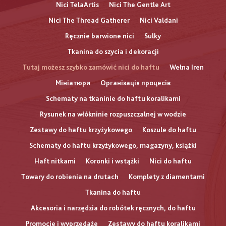
Nici TelaArtis
Nici The Gentle Art
Nici The Thread Gatherer
Nici Valdani
Ręcznie barwione nici
Sulky
Tkanina do szycia i dekoracji
Tutaj możesz szybko zamówić nici do haftu
Wełna Iren
Мініатюри
Організація процесів
Schematy na tkaninie do haftu koralikami
Rysunek na włókninie rozpuszczalnej w wodzie
Zestawy do haftu krzyżykowego
Koszule do haftu
Schematy do haftu krzyżykowego, magazyny, książki
Haft nitkami
Koronki i wstążki
Nici do haftu
Towary do robienia na drutach
Komplety z diamentami
Tkanina do haftu
Akcesoria i narzędzia do robótek ręcznych, do haftu
Promocje i wyprzedaże
Zestawy do haftu koralikami