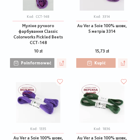
Kod:
CCT-148
Kod:
3314
Муліне ручного
Au Ver a Soie 100% шовк,
фарбування Classic
5 метрів 3314
Colorworks Pickled Beets
CCT-148
10 zł
15,73 zł
Poinformować
Kupić
Kod:
1335
Kod:
1836
Au Ver a Soie 100% шовк,
Au Ver a Soie 100% шовк,