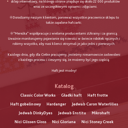
sklep internetowy, na którego stronie znajduje się około 22 000 produktów
wraz ze szczegółowymi opisami i zdjęciami.
🌞Doradzamy naszym klientom, ponieważ wszystkie pracownice sklepu to
także zapalone hafciarki.
🌞"Mereżka" współpracuje z wieloma producentami zUkrainy i za granicą.
Uważnie monitorujemy pojawianie się nowości w świecie robótek ręcznych i
robimy wszystko, aby nasi klienci otrzymali je jako jedni z pierwszych.
Każdego dnia, gdy dla Ciebie pracujemy, jesteśmy niesamowicie zadowoleni
z każdego procesu i cieszymy się, że możemy być jego częścią.
Haft jest modny!
Katalog
Classic Color Works
Gładki haft
Haft frotte
Haft gobelinowy
Hardanger
Jedwab Caron Waterlilies
Jedwab DinkyDyes
Jedwab Enstitu
Mikrohaft
Nici Glissen Gloss
Nici Gloriana
Nici Stoney Creek