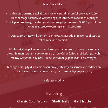
Sklep Merezhka to:
sklep stacjonarnuy zlokalizowanuy w centralnej części Lwowa, w którym
klienci mogą spróbować wszystkiego, co istotne w robótkach ręcznych.
sklep internetowy, na którego stronie znajduje się około 22 000 produktów
wraz ze szczegółowymi opisami i zdjęciami.
🌞Doradzamy naszym klientom, ponieważ wszystkie pracownice sklepu to
także zapalone hafciarki.
🌞"Mereżka" współpracuje z wieloma producentami zUkrainy i za granicą.
Uważnie monitorujemy pojawianie się nowości w świecie robótek ręcznych i
robimy wszystko, aby nasi klienci otrzymali je jako jedni z pierwszych.
Każdego dnia, gdy dla Ciebie pracujemy, jesteśmy niesamowicie zadowoleni
z każdego procesu i cieszymy się, że możemy być jego częścią.
Haft jest modny!
Katalog
Classic Color Works
Gładki haft
Haft frotte