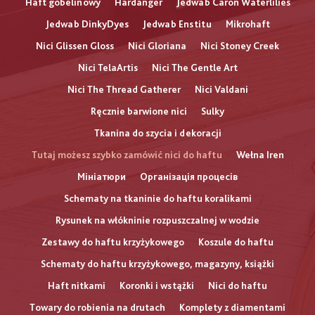
Haft gobelinowy
Hardanger
Jedwab Caron Waterlilies
Jedwab DinkyDyes
Jedwab Enstitu
Mikrohaft
Nici Glissen Gloss
Nici Gloriana
Nici Stoney Creek
Nici TelaArtis
Nici The Gentle Art
Nici The Thread Gatherer
Nici Valdani
Ręcznie barwione nici
Sulky
Tkanina do szycia i dekoracji
Tutaj możesz szybko zamówić nici do haftu
Wełna Iren
Мініатюри
Організація процесів
Schematy na tkaninie do haftu koralikami
Rysunek na włókninie rozpuszczalnej w wodzie
Zestawy do haftu krzyżykowego
Koszule do haftu
Schematy do haftu krzyżykowego, magazyny, książki
Haft nitkami
Koronki i wstążki
Nici do haftu
Towary do robienia na drutach
Komplety z diamentami