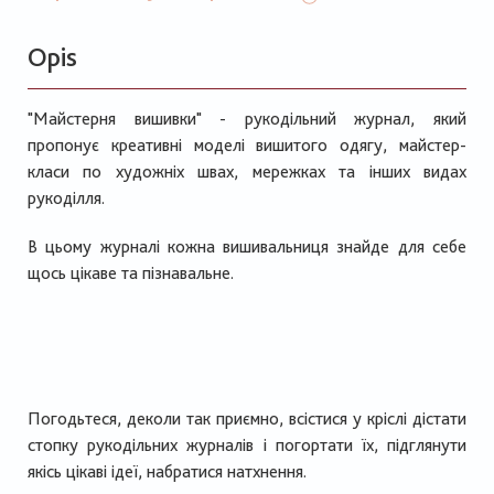
Opis
"Майстерня вишивки" - рукодільний журнал, який
пропонує креативні моделі вишитого одягу, майстер-
класи по художніх швах, мережках та інших видах
рукоділля.
В цьому журналі кожна вишивальниця знайде для себе
щось цікаве та пізнавальне.
Погодьтеся, деколи так приємно, всістися у кріслі дістати
стопку рукодільних журналів і погортати їх, підглянути
якісь цікаві ідеї, набратися натхнення.