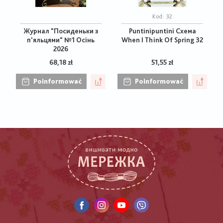
Kod:
32
Журнал "Посиденьки з
Puntinipuntini Схема
п'яльцями" №1 Осінь
When I Think Of Spring 32
2026
68,18 zł
51,55 zł
Poinformować
Poinformować