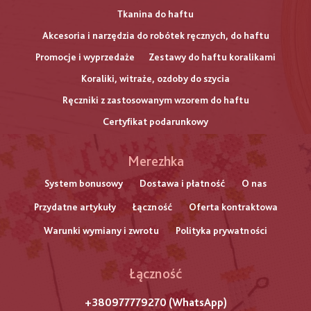
Tkanina do haftu
Akcesoria i narzędzia do robótek ręcznych, do haftu
Promocje i wyprzedaże
Zestawy do haftu koralikami
Koraliki, witraże, ozdoby do szycia
Ręczniki z zastosowanym wzorem do haftu
Certyfikat podarunkowy
Меню
Merezhka
нижнього
System bonusowy
Dostawa i płatność
O nas
Przydatne artykuły
Łączność
Oferta kontraktowa
колонтитулу
Warunki wymiany i zwrotu
Polityka prywatności
Łączność
+380977779270 (WhatsApp)