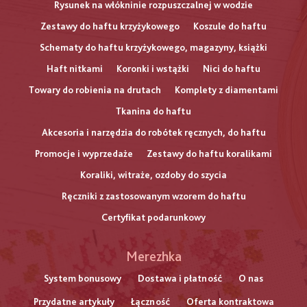
Rysunek na włókninie rozpuszczalnej w wodzie
Zestawy do haftu krzyżykowego
Koszule do haftu
Schematy do haftu krzyżykowego, magazyny, książki
Haft nitkami
Koronki i wstążki
Nici do haftu
Towary do robienia na drutach
Komplety z diamentami
Tkanina do haftu
Akcesoria i narzędzia do robótek ręcznych, do haftu
Promocje i wyprzedaże
Zestawy do haftu koralikami
Koraliki, witraże, ozdoby do szycia
Ręczniki z zastosowanym wzorem do haftu
Certyfikat podarunkowy
Меню
Merezhka
нижнього
System bonusowy
Dostawa i płatność
O nas
Przydatne artykuły
Łączność
Oferta kontraktowa