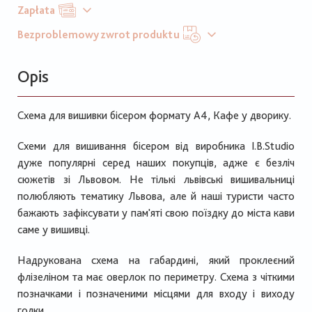
Zapłata
Bezproblemowy zwrot produktu
Opis
Схема для вишивки бісером формату А4, Кафе у дворику.
Схеми для вишивання бісером від виробника I.B.Studio
дуже популярні серед наших покупців, адже є безліч
сюжетів зі Львовом. Не тількі львівські вишивальниці
полюбляють тематику Львова, але й наші туристи часто
бажають зафіксувати у пам'яті свою поїздку до міста кави
саме у вишивці.
Надрукована схема на габардині, який проклеєний
флізеліном та має оверлок по периметру. Схема з чіткими
позначками і позначеними місцями для входу і виходу
голки.