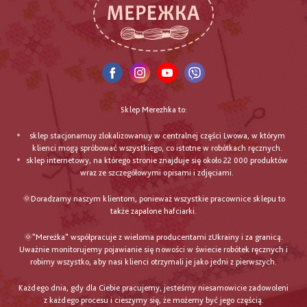
Sklep Merezhka to:
sklep stacjonarnuy zlokalizowanuy w centralnej części Lwowa, w którym
klienci mogą spróbować wszystkiego, co istotne w robótkach ręcznych.
sklep internetowy, na którego stronie znajduje się około 22 000 produktów
wraz ze szczegółowymi opisami i zdjęciami.
🌞Doradzamy naszym klientom, ponieważ wszystkie pracownice sklepu to
także zapalone hafciarki.
🌞"Mereżka" współpracuje z wieloma producentami zUkrainy i za granicą.
Uważnie monitorujemy pojawianie się nowości w świecie robótek ręcznych i
robimy wszystko, aby nasi klienci otrzymali je jako jedni z pierwszych.
Każdego dnia, gdy dla Ciebie pracujemy, jesteśmy niesamowicie zadowoleni
z każdego procesu i cieszymy się, że możemy być jego częścią.