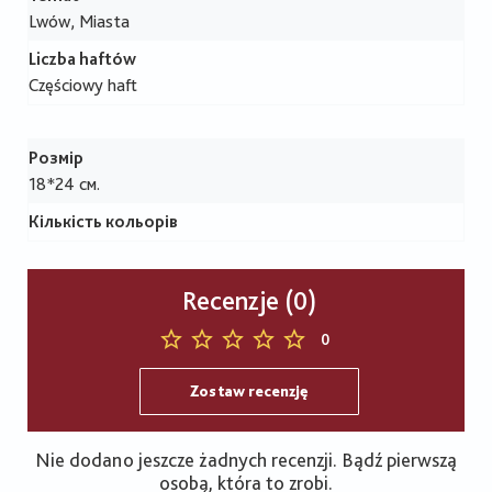
Lwów, Miasta
Liczba haftów
Częściowy haft
Розмір
18*24 см.
Кількість кольорів
Recenzje (0)
0
Zostaw recenzję
Nie dodano jeszcze żadnych recenzji. Bądź pierwszą
osobą, która to zrobi.