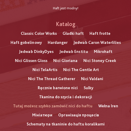
Haft jest modny!
Katalog
Classic Color Works
Gładki haft
Haft frotte
Haft gobelinowy
Hardanger
Jedwab Caron Waterlilies
Jedwab DinkyDyes
Jedwab Enstitu
Mikrohaft
Nici Glissen Gloss
Nici Gloriana
Nici Stoney Creek
Nici TelaArtis
Nici The Gentle Art
Nici The Thread Gatherer
Nici Valdani
Ręcznie barwione nici
Sulky
Tkanina do szycia i dekoracji
Tutaj możesz szybko zamówić nici do haftu
Wełna Iren
Мініатюри
Організація процесів
Schematy na tkaninie do haftu koralikami