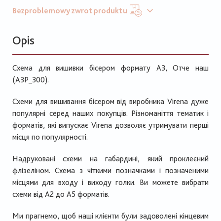
Bezproblemowy zwrot produktu
Opis
Схема для вишивки бісером формату А3, Отче наш
(А3Р_300).
Схеми для вишивання бісером від виробника Virena дуже
популярні серед наших покупців. Різноманіття тематик і
форматів, які випускає Virena дозволяє утримувати перші
місця по популярності.
Надруковані схеми на габардині, який проклеєний
флізеліном. Схема з чіткими позначками і позначеними
місцями для входу і виходу голки. Ви можете вибрати
схеми від А2 до А5 форматів.
Ми прагнемо, щоб наші клієнти були задоволені кінцевим