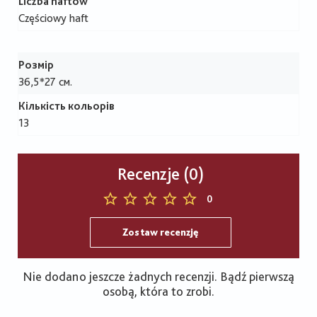
Liczba haftów
Częściowy haft
Розмір
36,5*27 см.
Кількість кольорів
13
Recenzje (0)
0
Zostaw recenzję
Nie dodano jeszcze żadnych recenzji. Bądź pierwszą
osobą, która to zrobi.