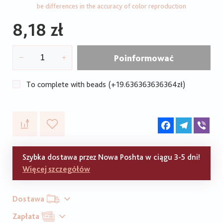
be differences in the accuracy of color reproduction
8,18 zł
Poinformować
To complete with beads (+19.636363636364zł)
Facebook
Telegram
Vib
Szybka dostawa przez Nowa Poshta w ciągu 3-5 dni!
Więcej szczegółów
Dostawa
Zapłata