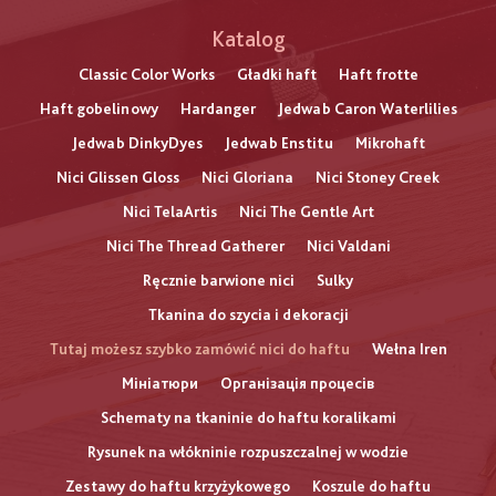
Katalog
Classic Color Works
Gładki haft
Haft frotte
Haft gobelinowy
Hardanger
Jedwab Caron Waterlilies
Jedwab DinkyDyes
Jedwab Enstitu
Mikrohaft
Nici Glissen Gloss
Nici Gloriana
Nici Stoney Creek
Nici TelaArtis
Nici The Gentle Art
Nici The Thread Gatherer
Nici Valdani
Ręcznie barwione nici
Sulky
Tkanina do szycia i dekoracji
Tutaj możesz szybko zamówić nici do haftu
Wełna Iren
Мініатюри
Організація процесів
Schematy na tkaninie do haftu koralikami
Rysunek na włókninie rozpuszczalnej w wodzie
Zestawy do haftu krzyżykowego
Koszule do haftu