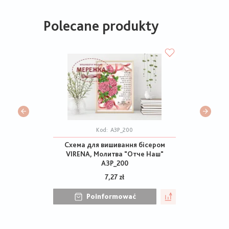
Polecane produkty
Kod:
А3Р_200
Схема для вишивання бісером
VIRENA, Молитва "Отче Наш"
А3Р_200
7,27 zł
Poinformować