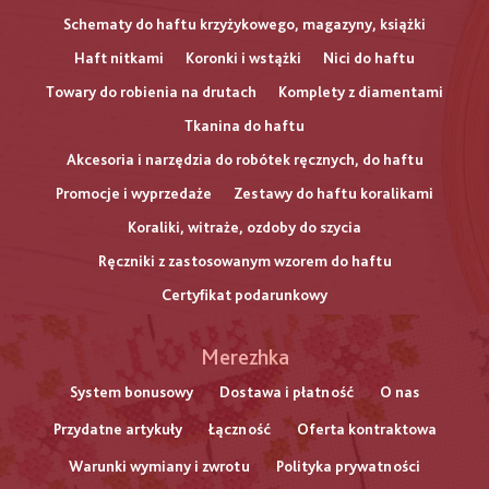
Schematy do haftu krzyżykowego, magazyny, książki
Haft nitkami
Koronki i wstążki
Nici do haftu
Towary do robienia na drutach
Komplety z diamentami
Tkanina do haftu
Akcesoria i narzędzia do robótek ręcznych, do haftu
Promocje i wyprzedaże
Zestawy do haftu koralikami
Koraliki, witraże, ozdoby do szycia
Ręczniki z zastosowanym wzorem do haftu
Certyfikat podarunkowy
Меню
Merezhka
нижнього
System bonusowy
Dostawa i płatność
O nas
Przydatne artykuły
Łączność
Oferta kontraktowa
колонтитулу
Warunki wymiany i zwrotu
Polityka prywatności