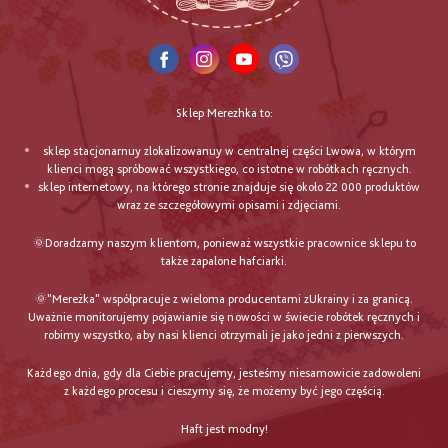
Sklep Merezhka to:
sklep stacjonarnuy zlokalizowanuy w centralnej części Lwowa, w którym
klienci mogą spróbować wszystkiego, co istotne w robótkach ręcznych.
sklep internetowy, na którego stronie znajduje się około 22 000 produktów
wraz ze szczegółowymi opisami i zdjęciami.
🌞Doradzamy naszym klientom, ponieważ wszystkie pracownice sklepu to
także zapalone hafciarki.
🌞"Mereżka" współpracuje z wieloma producentami zUkrainy i za granicą.
Uważnie monitorujemy pojawianie się nowości w świecie robótek ręcznych i
robimy wszystko, aby nasi klienci otrzymali je jako jedni z pierwszych.
Każdego dnia, gdy dla Ciebie pracujemy, jesteśmy niesamowicie zadowoleni
z każdego procesu i cieszymy się, że możemy być jego częścią.
Haft jest modny!