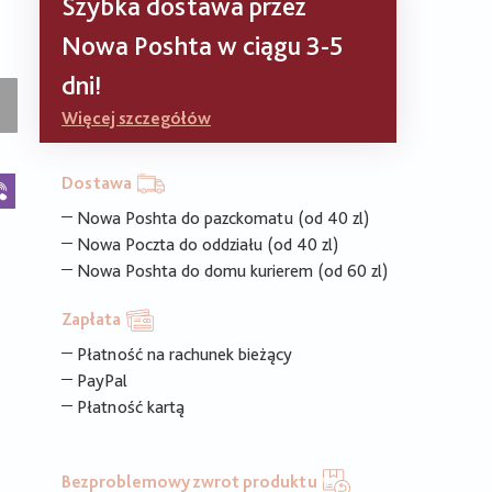
Szybka dostawa przez
Nowa Poshta w ciągu 3-5
dni!
Więcej szczegółów
k
legram
Viber
Dostawa
Nowa Poshta do pazckomatu (od 40 zl)
Nowa Poczta do oddziału (od 40 zl)
Nowa Poshta do domu kurierem (od 60 zl)
Zapłata
Płatność na rachunek bieżący
PayPal
Płatność kartą
Bezproblemowy zwrot produktu