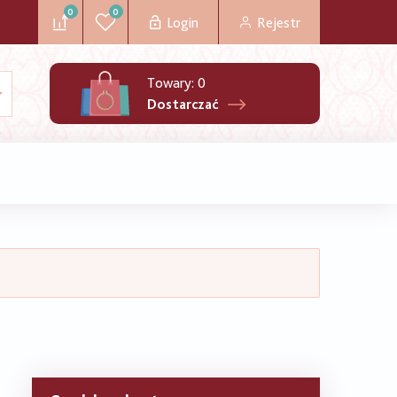
0
0
Login
Rejestr
Towary:
0
Dostarczać