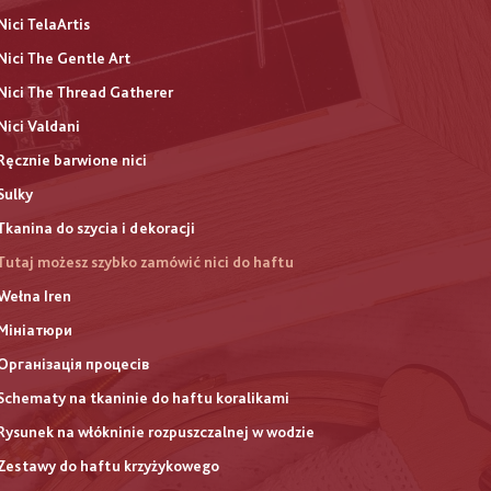
Nici TelaArtis
Nici The Gentle Art
Nici The Thread Gatherer
Nici Valdani
Ręcznie barwione nici
Sulky
Tkanina do szycia i dekoracji
Tutaj możesz szybko zamówić nici do haftu
Wełna Iren
Мініатюри
Організація процесів
Schematy na tkaninie do haftu koralikami
Rysunek na włókninie rozpuszczalnej w wodzie
Zestawy do haftu krzyżykowego