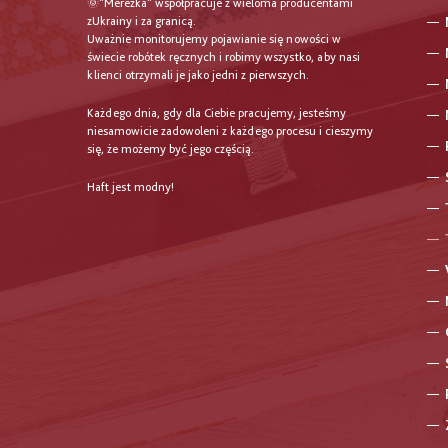
🌞"Mereżka" współpracuje z wieloma producentami
zUkrainy i za granicą.
Uważnie monitorujemy pojawianie się nowości w
świecie robótek ręcznych i robimy wszystko, aby nasi
klienci otrzymali je jako jedni z pierwszych.
Każdego dnia, gdy dla Ciebie pracujemy, jesteśmy
niesamowicie zadowoleni z każdego procesu i cieszymy
się, że możemy być jego częścią.
Haft jest modny!