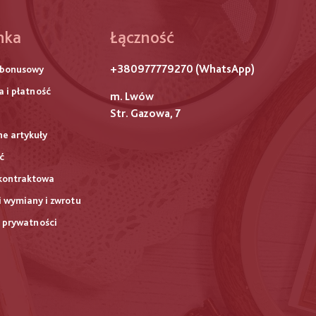
hka
Łączność
ого
+380977779270 (WhatsApp)
 bonusowy
титулу
 i płatność
m. Lwów
Str. Gazowa, 7
ne artykuły
ć
kontraktowa
 wymiany i zwrotu
a prywatności