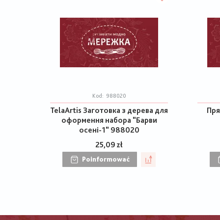
Kod:
988020
TelaArtis Заготовка з дерева для
Пря
оформення набора "Барви
осені-1" 988020
25,09 zł
Poinformować