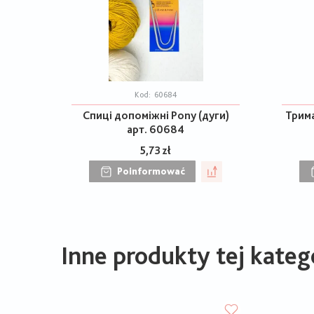
Kod:
60684
Спиці допоміжні Pony (дуги)
Трима
арт. 60684
5,73 zł
Poinformować
Inne produkty tej katego