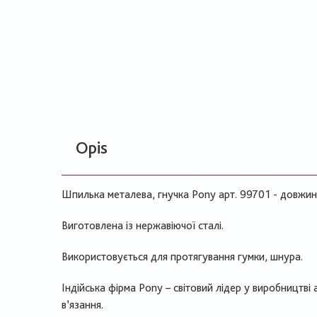
Opis
Шпилька металева, гнучка Pony арт. 99701 - довжина
Виготовлена із нержавіючої сталі.
Використовується для протягування гумки, шнура.
Індійська фірма Pony – світовий лідер у виробництві 
в’язання.