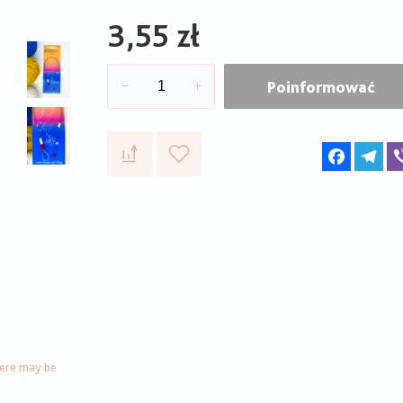
3,55 zł
Poinformować
Faceboo
Te
here may be
n