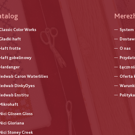
atalog
Меню
Merez
нижнь
Classic Color Works
System
колон
Gładki haft
Dostawa
Haft frotte
O nas
Haft gobelinowy
Przydat
Hardanger
Łącznoś
Jedwab Caron Waterlilies
Oferta 
Jedwab DinkyDyes
Warunki
Jedwab Enstitu
Polityk
Mikrohaft
Nici Glissen Gloss
Nici Gloriana
Nici Stoney Creek