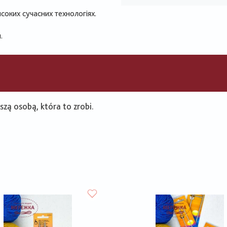
исоких сучасних технологіях.
.
zą osobą, która to zrobi.