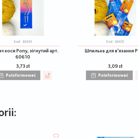
Kod:
60610
Kod:
60615
ч коси Pony, зігнутий арт.
Шпилька для в'язання 
60610
3,73 zł
3,09 zł
Poinformować
Poinformować
rii: