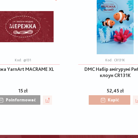
Kod:
@131
Kod:
CR131K
жа YarnArt MACRAME XL
DMC Набір амігурумі Ри
клоун CR131K
15 zł
52,45 zł
Poinformować
Kupić