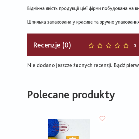
Відмінна якість продукції цієї фірми побудована на в
Шпилька запакована у красиве та зручне упаковання
Recenzje (0)
0
Nie dodano jeszcze żadnych recenzji. Bądź pierws
Polecane produkty