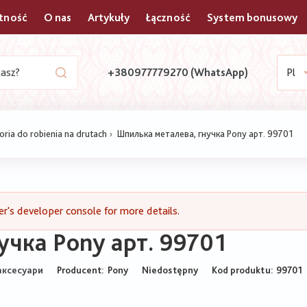
atność
O nas
Artykuły
Łączność
System bonusowy
+380977779270 (WhatsApp)
Pl
oria do robienia na drutach
Шпилька металева, гнучка Pony арт. 99701
's developer console for more details.
учка Pony арт. 99701
Producent:
Pony
Niedostępny
Kod produktu
99701
 аксесуари