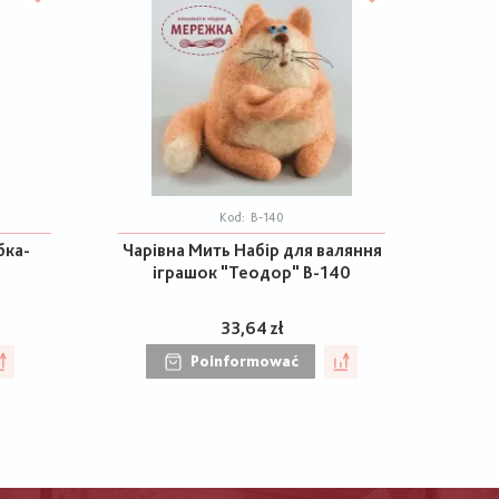
Kod:
В-140
бка-
Чарівна Мить Набір для валяння
іграшок "Теодор" В-140
33,64 zł
Poinformować