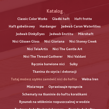
Katalog
Classic Color Works
Gładki haft
Haft frotte
Haft gobelinowy
Hardanger
Jedwab Caron Waterlilies
Jedwab DinkyDyes
Jedwab Enstitu
Mikrohaft
Nici Glissen Gloss
Nici Gloriana
Nici Stoney Creek
Nici TelaArtis
Nici The Gentle Art
Nici The Thread Gatherer
Nici Valdani
Ręcznie barwione nici
Sulky
Tkanina do szycia i dekoracji
Tutaj możesz szybko zamówić nici do haftu
Wełna Iren
Мініатюри
Організація процесів
Schematy na tkaninie do haftu koralikami
Rysunek na włókninie rozpuszczalnej w wodzie