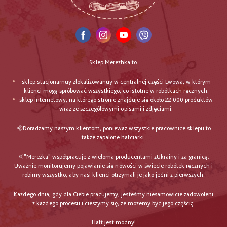
Sklep Merezhka to:
sklep stacjonarnuy zlokalizowanuy w centralnej części Lwowa, w którym
klienci mogą spróbować wszystkiego, co istotne w robótkach ręcznych.
sklep internetowy, na którego stronie znajduje się około 22 000 produktów
wraz ze szczegółowymi opisami i zdjęciami.
🌞Doradzamy naszym klientom, ponieważ wszystkie pracownice sklepu to
także zapalone hafciarki.
🌞"Mereżka" współpracuje z wieloma producentami zUkrainy i za granicą.
Uważnie monitorujemy pojawianie się nowości w świecie robótek ręcznych i
robimy wszystko, aby nasi klienci otrzymali je jako jedni z pierwszych.
Każdego dnia, gdy dla Ciebie pracujemy, jesteśmy niesamowicie zadowoleni
z każdego procesu i cieszymy się, że możemy być jego częścią.
Haft jest modny!