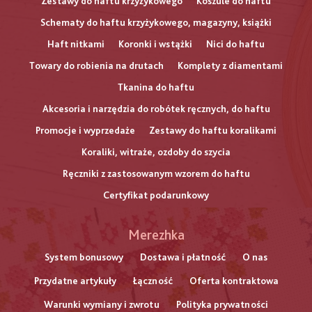
Zestawy do haftu krzyżykowego
Koszule do haftu
Schematy do haftu krzyżykowego, magazyny, książki
Haft nitkami
Koronki i wstążki
Nici do haftu
Towary do robienia na drutach
Komplety z diamentami
Tkanina do haftu
Akcesoria i narzędzia do robótek ręcznych, do haftu
Promocje i wyprzedaże
Zestawy do haftu koralikami
Koraliki, witraże, ozdoby do szycia
Ręczniki z zastosowanym wzorem do haftu
Certyfikat podarunkowy
Меню
Merezhka
нижнього
System bonusowy
Dostawa i płatność
O nas
Przydatne artykuły
Łączność
Oferta kontraktowa
колонтитулу
Warunki wymiany i zwrotu
Polityka prywatności