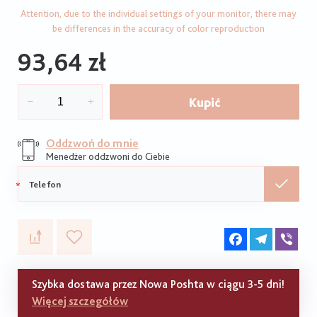
Attention, due to the individual settings of your monitor, there may
be differences in the accuracy of color reproduction
93,64 zł
Kupić
Oddzwoń do mnie
Menedżer oddzwoni do Ciebie
Telefon
komórkowy
Facebook
Telegram
Vib
Szybka dostawa przez Nowa Poshta w ciągu 3-5 dni!
Więcej szczegółów