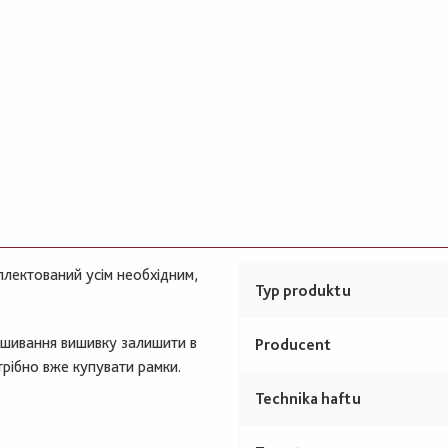
лектований усім необхідним,
Typ produktu
вишивання вишивку залишити в
Producent
трібно вже купувати рамки.
Technika haftu