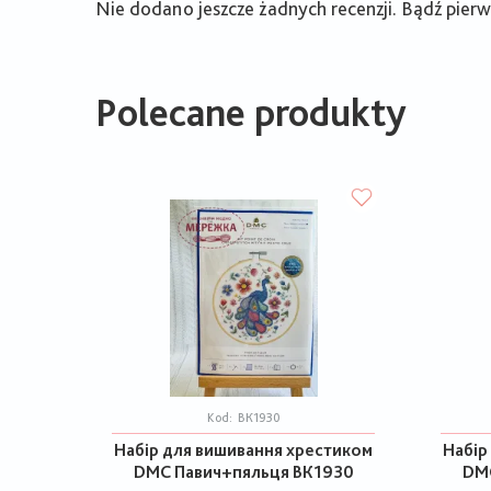
Nie dodano jeszcze żadnych recenzji. Bądź pierws
Polecane produkty
Kod:
ВК1930
Набір для вишивання хрестиком
Набір
DMC Павич+пяльця ВК1930
DM