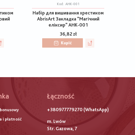
Kod:
AHK-001
стиком
Набір для вишивання хрестиком
ковий
AbrisArt Закладка "Магічний
еліксир" AHK-001
36,82 zł
Kupić
hka
Łączność
ого
+380977779270 (WhatsApp)
 bonusowy
титулу
 i płatność
m. Lwów
Str. Gazowa, 7