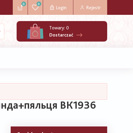
0
0
Login
Rejestr
Towary:
0
Dostarczać
янда+пяльця ВК1936