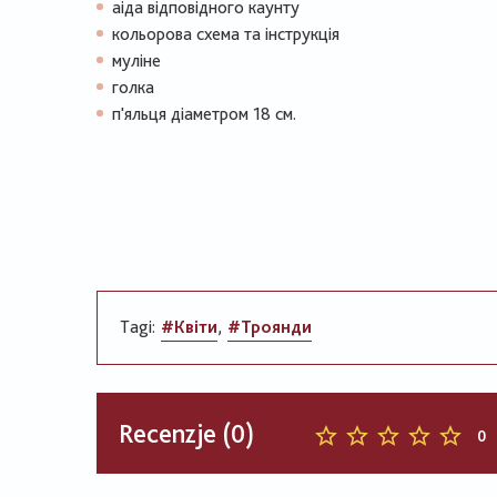
аіда відповідного каунту
кольорова схема та інструкція
муліне
голка
п'яльця діаметром 18 см.
Tagi:
#Квіти
#Троянди
Recenzje (0)
0