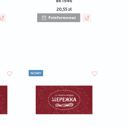
ВК1946
20,55 zł
Poinformować
NOWY