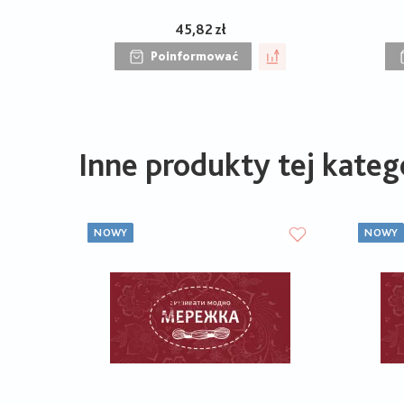
45,82 zł
Poinformować
Inne produkty tej katego
NOWY
NOWY