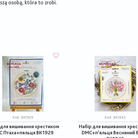
zą osobą, która to zrobi.
Kod:
ВК1929
Kod:
ВК1945
 для вишивання хрестиком
Набір для вишивання хре
C Птаха+пяльця ВК1929
DMC+п'яльця Весняний 