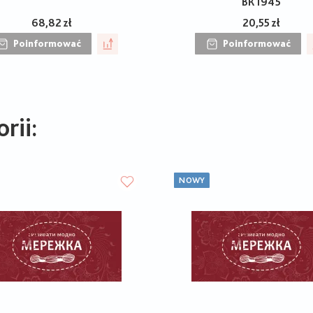
ВК1945
68,82 zł
20,55 zł
Poinformować
Poinformować
rii:
NOWY