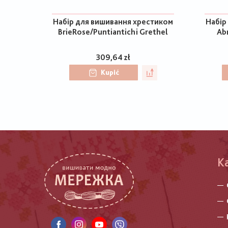
Набір для вишивання хрестиком
Набір
BrieRose/Puntiantichi Grethel
Ab
309,64 zł
Kupić
K