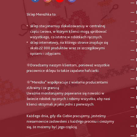
Sklep Merezhka to:
sklep stacjonarnuy zlokalizowanuy w centralnej
części Lwowa, w którym klienci mogą spróbować
wszystkiego, co istotne w robótkach ręcznych.
sklep internetowy, na którego stronie znajduje się
około 22 000 produktów wraz ze szczegółowymi
opisami i zdjęciami.
🌞Doradzamy naszym klientom, ponieważ wszystkie
pracownice sklepu to także zapalone hafciarki.
🌞"Mereżka" współpracuje z wieloma producentami
zUkrainy i za granicą.
Uważnie monitorujemy pojawianie się nowości w
świecie robótek ręcznych i robimy wszystko, aby nasi
klienci otrzymali je jako jedni z pierwszych.
Każdego dnia, gdy dla Ciebie pracujemy, jesteśmy
niesamowicie zadowoleni z każdego procesu i cieszymy
się, że możemy być jego częścią.