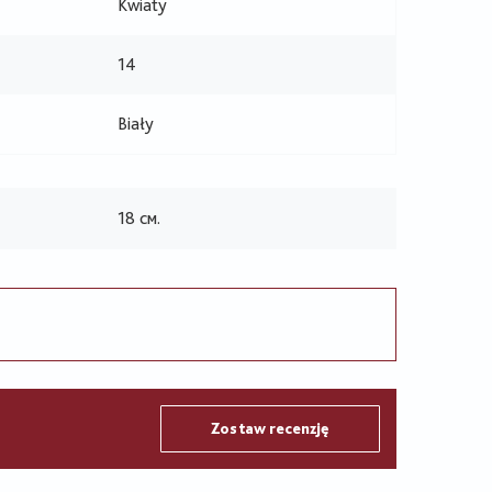
Kwiaty
14
Biały
18 см.
Zostaw recenzję