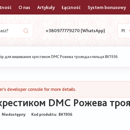
atność
O nas
Artykuły
Łączność
System bonusowy
+380977779270 (WhatsApp)
Pl
ір для вишивання хрестиком DMC Рожева троянда+пяльця ВК1936
's developer console for more details.
 хрестиком DMC Рожева тро
Niedostępny
Kod produktu
ВК1936