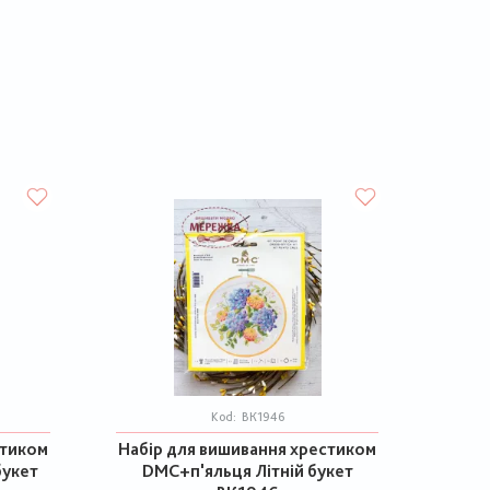
Kod:
ВК1946
стиком
Набір для вишивання хрестиком
букет
DMC+п'яльця Літній букет