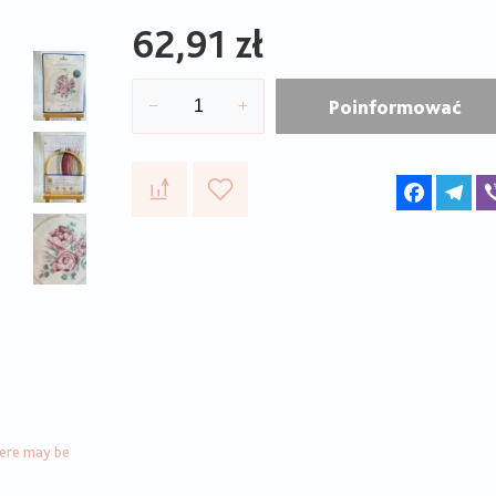
62,91 zł
Poinformować
Faceboo
Te
here may be
n