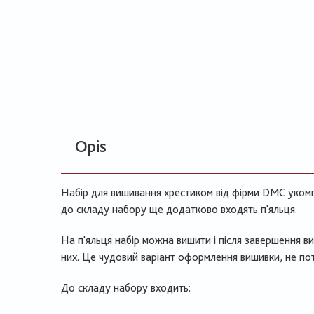
Opis
Набір для вишивання хрестиком від фірми DMC укомп
до складу набору ще додатково входять п'яльця.
На п'яльця набір можна вишити і після завершення 
них. Це чудовий варіант оформлення вишивки, не по
До складу набору входить: