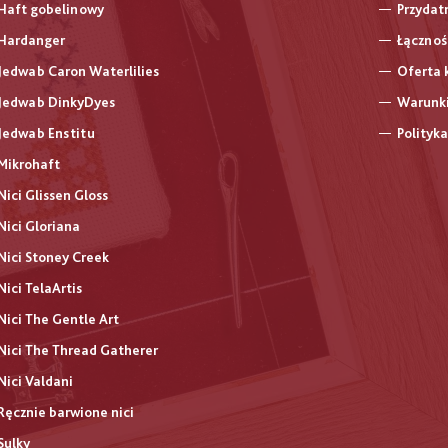
Haft gobelinowy
Przydat
Hardanger
Łącznoś
Jedwab Caron Waterlilies
Oferta 
Jedwab DinkyDyes
Warunki
Jedwab Enstitu
Polityk
Mikrohaft
Nici Glissen Gloss
Nici Gloriana
Nici Stoney Creek
Nici TelaArtis
Nici The Gentle Art
Nici The Thread Gatherer
Nici Valdani
Ręcznie barwione nici
Sulky