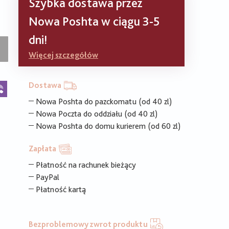
Szybka dostawa przez
Nowa Poshta w ciągu 3-5
dni!
Więcej szczegółów
k
legram
Viber
Dostawa
Nowa Poshta do pazckomatu (od 40 zl)
Nowa Poczta do oddziału (od 40 zl)
Nowa Poshta do domu kurierem (od 60 zl)
Zapłata
Płatność na rachunek bieżący
PayPal
Płatność kartą
Bezproblemowy zwrot produktu