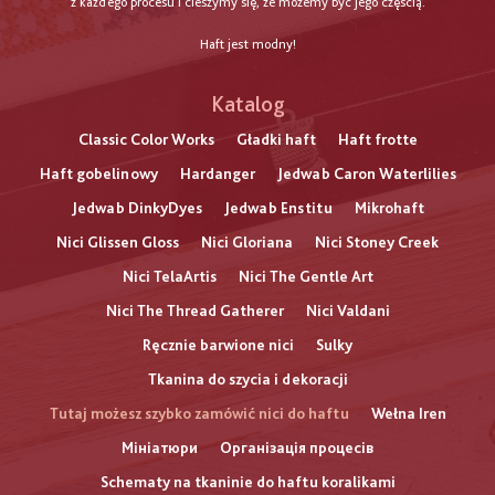
z każdego procesu i cieszymy się, że możemy być jego częścią.
Haft jest modny!
Katalog
Classic Color Works
Gładki haft
Haft frotte
Haft gobelinowy
Hardanger
Jedwab Caron Waterlilies
Jedwab DinkyDyes
Jedwab Enstitu
Mikrohaft
Nici Glissen Gloss
Nici Gloriana
Nici Stoney Creek
Nici TelaArtis
Nici The Gentle Art
Nici The Thread Gatherer
Nici Valdani
Ręcznie barwione nici
Sulky
Tkanina do szycia i dekoracji
Tutaj możesz szybko zamówić nici do haftu
Wełna Iren
Мініатюри
Організація процесів
Schematy na tkaninie do haftu koralikami