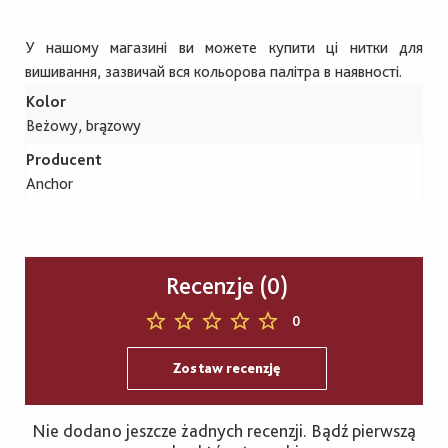
У нашому магазині ви можете купити ці нитки для
вишивання, зазвичай вся кольорова палітра в наявності.
Kolor
Beżowy, brązowy
Producent
Anchor
Recenzje (0)
0
Zostaw recenzję
Nie dodano jeszcze żadnych recenzji. Bądź pierwszą