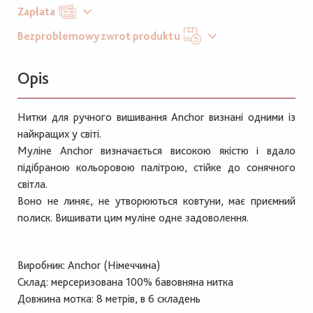
Zapłata
Bezproblemowy zwrot produktu
Opis
Нитки для ручного вишивання Anchor визнані одними із
найкращих у світі.
Муліне Anchor визначається високою якістю і вдало
підібраною кольоровою палітрою, стійке до сонячного
світла.
Воно не линяє, не утворюються ковтуни, має приємний
полиск. Вишивати цим муліне одне задоволення.
Виробник: Anchor (Німеччина)
Склад: мерсеризована 100% бавовняна нитка
Довжина мотка: 8 метрів, в 6 складень