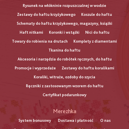
Rysunek na włókninie rozpuszczalnej w wodzie
Zestawy do haftu krzyżykowego
Koszule do haftu
Schematy do haftu krzyżykowego, magazyny, książki
Haft nitkami
Koronki i wstążki
Nici do haftu
Towary do robienia na drutach
Komplety z diamentami
Tkanina do haftu
Akcesoria i narzędzia do robótek ręcznych, do haftu
Promocje i wyprzedaże
Zestawy do haftu koralikami
Koraliki, witraże, ozdoby do szycia
Ręczniki z zastosowanym wzorem do haftu
Certyfikat podarunkowy
Меню
Merezhka
нижнього
System bonusowy
Dostawa i płatność
O nas