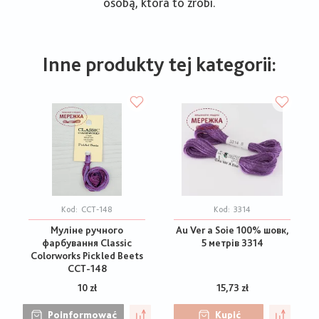
osobą, która to zrobi.
Inne produkty tej kategorii:
Kod:
CCT-148
Kod:
3314
Муліне ручного
Au Ver a Soie 100% шовк,
фарбування Classic
5 метрів 3314
Colorworks Pickled Beets
CCT-148
10 zł
15,73 zł
Poinformować
Kupić