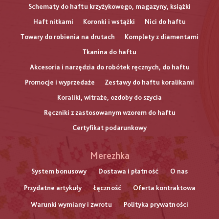
Schematy do haftu krzyżykowego, magazyny, książki
Haft nitkami
Koronki i wstążki
Nici do haftu
Towary do robienia na drutach
Komplety z diamentami
Tkanina do haftu
Akcesoria i narzędzia do robótek ręcznych, do haftu
Promocje i wyprzedaże
Zestawy do haftu koralikami
Koraliki, witraże, ozdoby do szycia
Ręczniki z zastosowanym wzorem do haftu
Certyfikat podarunkowy
Меню
Merezhka
нижнього
System bonusowy
Dostawa i płatność
O nas
Przydatne artykuły
Łączność
Oferta kontraktowa
колонтитулу
Warunki wymiany i zwrotu
Polityka prywatności