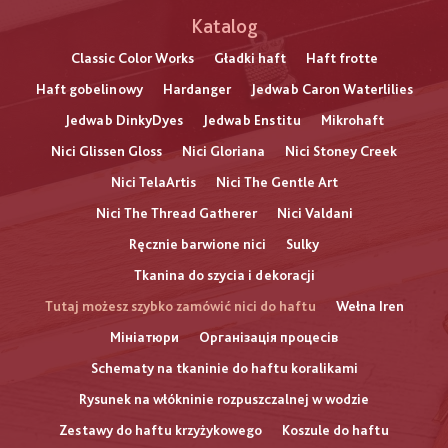
Katalog
Classic Color Works
Gładki haft
Haft frotte
Haft gobelinowy
Hardanger
Jedwab Caron Waterlilies
Jedwab DinkyDyes
Jedwab Enstitu
Mikrohaft
Nici Glissen Gloss
Nici Gloriana
Nici Stoney Creek
Nici TelaArtis
Nici The Gentle Art
Nici The Thread Gatherer
Nici Valdani
Ręcznie barwione nici
Sulky
Tkanina do szycia i dekoracji
Tutaj możesz szybko zamówić nici do haftu
Wełna Iren
Мініатюри
Організація процесів
Schematy na tkaninie do haftu koralikami
Rysunek na włókninie rozpuszczalnej w wodzie
Zestawy do haftu krzyżykowego
Koszule do haftu