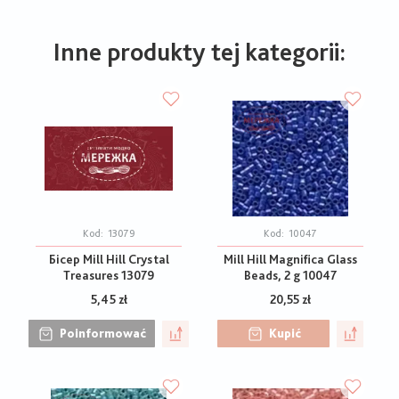
Inne produkty tej kategorii:
Kod:
13079
Kod:
10047
Бісер Mill Hill Crystal
Mill Hill Magnifica Glass
Treasures 13079
Beads, 2 g 10047
5,45 zł
20,55 zł
Poinformować
Kupić