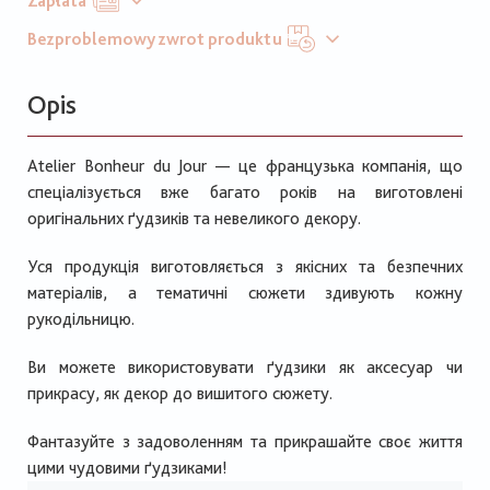
Zapłata
Bezproblemowy zwrot produktu
Opis
Atelier Bonheur du Jour — це французька компанія, що
спеціалізується вже багато років на виготовлені
оригінальних ґудзиків та невеликого декору.
Уся продукція виготовляється з якісних та безпечних
матеріалів, а тематичні сюжети здивують кожну
рукодільницю.
Ви можете використовувати ґудзики як аксесуар чи
прикрасу, як декор до вишитого сюжету.
Фантазуйте з задоволенням та прикрашайте своє життя
цими чудовими ґудзиками!