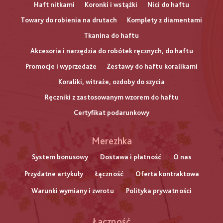
Haft nitkami
Koronki i wstążki
Nici do haftu
Towary do robienia na drutach
Komplety z diamentami
Tkanina do haftu
Akcesoria i narzędzia do robótek ręcznych, do haftu
Promocje i wyprzedaże
Zestawy do haftu koralikami
Koraliki, witraże, ozdoby do szycia
Ręczniki z zastosowanym wzorem do haftu
Certyfikat podarunkowy
Меню
Merezhka
нижнього
System bonusowy
Dostawa i płatność
O nas
Przydatne artykuły
Łączność
Oferta kontraktowa
колонтитулу
Warunki wymiany i zwrotu
Polityka prywatności
Łączność