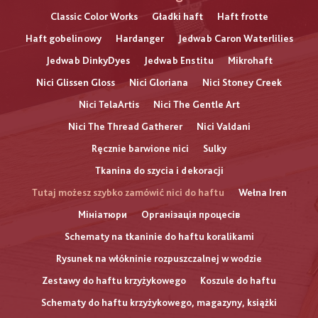
Classic Color Works
Gładki haft
Haft frotte
Haft gobelinowy
Hardanger
Jedwab Caron Waterlilies
Jedwab DinkyDyes
Jedwab Enstitu
Mikrohaft
Nici Glissen Gloss
Nici Gloriana
Nici Stoney Creek
Nici TelaArtis
Nici The Gentle Art
Nici The Thread Gatherer
Nici Valdani
Ręcznie barwione nici
Sulky
Tkanina do szycia i dekoracji
Tutaj możesz szybko zamówić nici do haftu
Wełna Iren
Мініатюри
Організація процесів
Schematy na tkaninie do haftu koralikami
Rysunek na włókninie rozpuszczalnej w wodzie
Zestawy do haftu krzyżykowego
Koszule do haftu
Schematy do haftu krzyżykowego, magazyny, książki