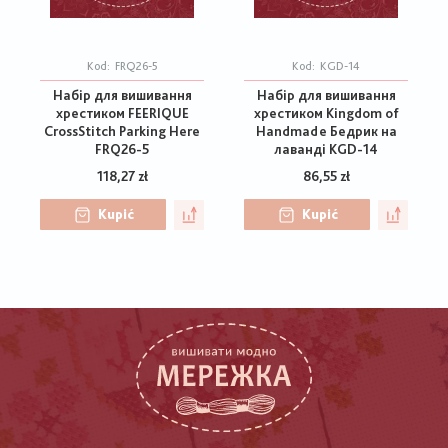
Kod:
FRQ26-5
Kod:
KGD-14
Набір для вишивання
Набір для вишивання
хрестиком FEERIQUE
хрестиком Kingdom of
CrossStitch Parking Here
Handmade Бедрик на
FRQ26-5
лаванді KGD-14
118,27 zł
86,55 zł
Kupić
Kupić