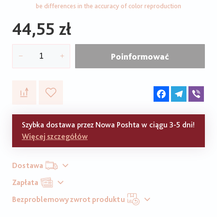
be differences in the accuracy of color reproduction
44,55 zł
Poinformować
Facebook
Telegram
Vib
Szybka dostawa przez Nowa Poshta w ciągu 3-5 dni!
Więcej szczegółów
Dostawa
Zapłata
Bezproblemowy zwrot produktu