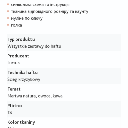
символьна схема та інструкція
тканина відповідного розміру та каунту
муліне по ключу
голка
Typ produktu
Wszystkie zestawy do haftu
Producent
Luca-s
Technika haftu
Ścieg krzyżykowy
Temat
Martwa natura, owoce, kawa
Płótno
18
Kolor tkaniny