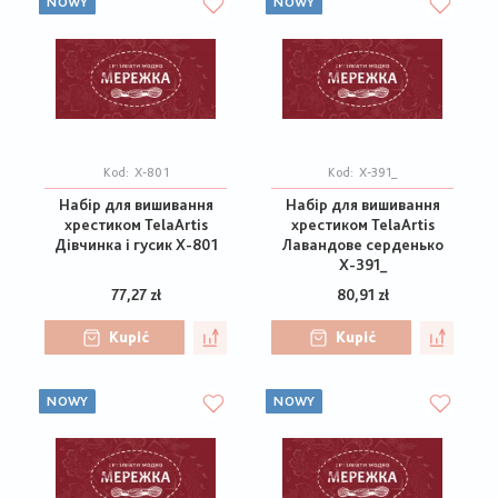
NOWY
NOWY
Kod:
Х-801
Kod:
Х-391_
Набір для вишивання
Набір для вишивання
хрестиком TelaArtis
хрестиком TelaArtis
Дівчинка і гусик Х-801
Лавандове серденько
Х-391_
77,27 zł
80,91 zł
Kupić
Kupić
NOWY
NOWY