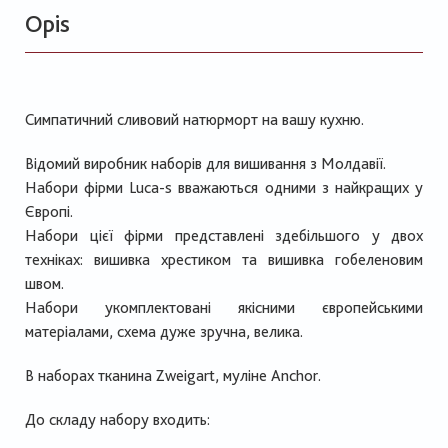
Opis
Симпатичний сливовий натюрморт на вашу кухню.
Відомий виробник наборів для вишивання з Молдавії.
Набори фірми Luca-s вважаються одними з найкращих у
Європі.
Набори цієї фірми представлені здебільшого у двох
техніках: вишивка хрестиком та вишивка гобеленовим
швом.
Набори укомплектовані якісними європейськими
матеріалами, схема дуже зручна, велика.
В наборах тканина Zweigart, муліне Anchor.
До складу набору входить: