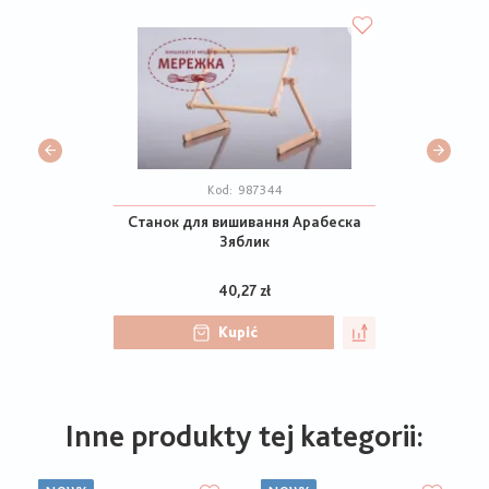
Kod:
987344
Станок для вишивання Арабеска
Зяблик
40,27 zł
Kupić
Inne produkty tej kategorii: