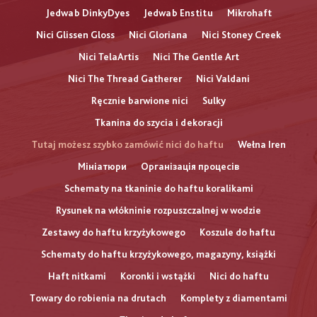
Jedwab DinkyDyes
Jedwab Enstitu
Mikrohaft
Nici Glissen Gloss
Nici Gloriana
Nici Stoney Creek
Nici TelaArtis
Nici The Gentle Art
Nici The Thread Gatherer
Nici Valdani
Ręcznie barwione nici
Sulky
Tkanina do szycia i dekoracji
Tutaj możesz szybko zamówić nici do haftu
Wełna Iren
Мініатюри
Організація процесів
Schematy na tkaninie do haftu koralikami
Rysunek na włókninie rozpuszczalnej w wodzie
Zestawy do haftu krzyżykowego
Koszule do haftu
Schematy do haftu krzyżykowego, magazyny, książki
Haft nitkami
Koronki i wstążki
Nici do haftu
Towary do robienia na drutach
Komplety z diamentami