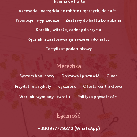
Tkanina do haftu
Akcesoria i narzędzia do robótek ręcznych, do haftu
Promocje i wyprzedaże
Zestawy do haftu koralikami
Koraliki, witraże, ozdoby do szycia
Ręczniki z zastosowanym wzorem do haftu
Certyfikat podarunkowy
Меню
Merezhka
нижнього
System bonusowy
Dostawa i płatność
O nas
Przydatne artykuły
Łączność
Oferta kontraktowa
колонтитулу
Warunki wymiany i zwrotu
Polityka prywatności
Łączność
+380977779270 (WhatsApp)