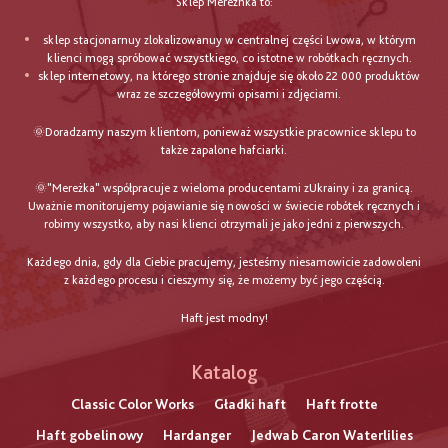
Sklep Merezhka to:
sklep stacjonarnuy zlokalizowanuy w centralnej części Lwowa, w którym
klienci mogą spróbować wszystkiego, co istotne w robótkach ręcznych.
sklep internetowy, na którego stronie znajduje się około 22 000 produktów
wraz ze szczegółowymi opisami i zdjęciami.
🌞Doradzamy naszym klientom, ponieważ wszystkie pracownice sklepu to
także zapalone hafciarki.
🌞"Mereżka" współpracuje z wieloma producentami zUkrainy i za granicą.
Uważnie monitorujemy pojawianie się nowości w świecie robótek ręcznych i
robimy wszystko, aby nasi klienci otrzymali je jako jedni z pierwszych.
Każdego dnia, gdy dla Ciebie pracujemy, jesteśmy niesamowicie zadowoleni
z każdego procesu i cieszymy się, że możemy być jego częścią.
Haft jest modny!
Katalog
Classic Color Works
Gładki haft
Haft frotte
Haft gobelinowy
Hardanger
Jedwab Caron Waterlilies