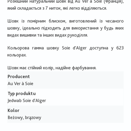
Розкішний натуральний шовк від Au Ver à Soie (Франція),
який складається з 7 ниток, які легко відділяються.
Шовк із помірним блиском, виготовлений із чесаного
шовку, ідеально підходить для використання у будь яких
видах вишивки та інших видах рукоділля.
Кольорова гамма шовку Soie d'Alger доступна у 623
кольорах.
Шовк має стійкий колір, надійне фарбування.
Producent
Au Ver à Soie
Typ produktu
Jedwab Soie d'Alger
Kolor
Beżowy, brązowy