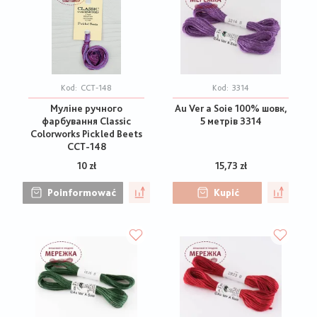
Kod:
CCT-148
Kod:
3314
Муліне ручного
Au Ver a Soie 100% шовк,
фарбування Classic
5 метрів 3314
Colorworks Pickled Beets
CCT-148
10 zł
15,73 zł
Poinformować
Kupić