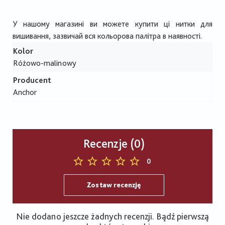
У нашому магазині ви можете купити ці нитки для
вишивання, зазвичай вся кольорова палітра в наявності.
Kolor
Różowo-malinowy
Producent
Anchor
Recenzje (0)
0
Zostaw recenzję
Nie dodano jeszcze żadnych recenzji. Bądź pierwszą