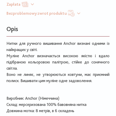
Zapłata
Bezproblemowy zwrot produktu
Opis
Нитки для ручного вишивання Anchor визнані одними із
найкращих у світі.
Муліне Anchor визначається високою якістю і вдало
підібраною кольоровою палітрою, стійке до сонячного
світла.
Воно не линяє, не утворюються ковтуни, має приємний
полиск. Вишивати цим муліне одне задоволення.
Виробник: Anchor (Німеччина)
Склад: мерсеризована 100% бавовняна нитка
Довжина мотка: 8 метрів, в 6 складень