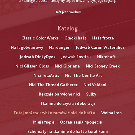
z każdego procesu i cieszymy się, że możemy być jego częścią.
Haft jest modny!
Katalog
Classic Color Works
Gładki haft
Haft frotte
Haft gobelinowy
Hardanger
Jedwab Caron Waterlilies
Jedwab DinkyDyes
Jedwab Enstitu
Mikrohaft
Nici Glissen Gloss
Nici Gloriana
Nici Stoney Creek
Nici TelaArtis
Nici The Gentle Art
Nici The Thread Gatherer
Nici Valdani
Ręcznie barwione nici
Sulky
Tkanina do szycia i dekoracji
Tutaj możesz szybko zamówić nici do haftu
Wełna Iren
Мініатюри
Організація процесів
Schematy na tkaninie do haftu koralikami