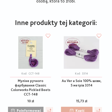
osobą, która to zrobi.
Inne produkty tej kategorii:
Kod:
CCT-148
Kod:
3314
Муліне ручного
Au Ver a Soie 100% шовк,
фарбування Classic
5 метрів 3314
Colorworks Pickled Beets
CCT-148
10 zł
15,73 zł
Poinformować
Kupić