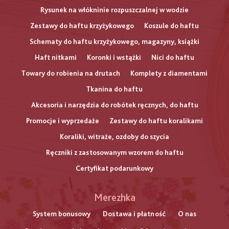
Rysunek na włókninie rozpuszczalnej w wodzie
Zestawy do haftu krzyżykowego
Koszule do haftu
Schematy do haftu krzyżykowego, magazyny, książki
Haft nitkami
Koronki i wstążki
Nici do haftu
Towary do robienia na drutach
Komplety z diamentami
Tkanina do haftu
Akcesoria i narzędzia do robótek ręcznych, do haftu
Promocje i wyprzedaże
Zestawy do haftu koralikami
Koraliki, witraże, ozdoby do szycia
Ręczniki z zastosowanym wzorem do haftu
Certyfikat podarunkowy
Меню
Merezhka
нижнього
System bonusowy
Dostawa i płatność
O nas