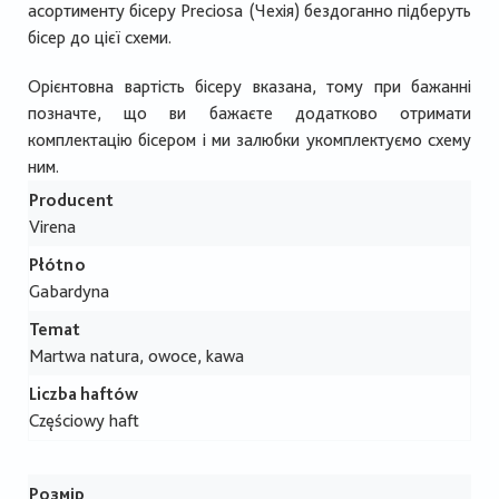
асортименту бісеру Preciosa (Чехія) бездоганно підберуть
бісер до цієї схеми.
Орієнтовна вартість бісеру вказана, тому при бажанні
позначте, що ви бажаєте додатково отримати
комплектацію бісером і ми залюбки укомплектуємо схему
ним.
Producent
Virena
Płótno
Gabardyna
Temat
Martwa natura, owoce, kawa
Liczba haftów
Częściowy haft
Розмір