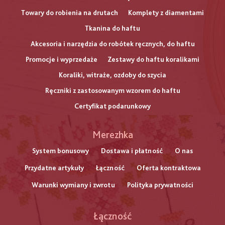
Towary do robienia na drutach
Komplety z diamentami
Tkanina do haftu
Akcesoria i narzędzia do robótek ręcznych, do haftu
Promocje i wyprzedaże
Zestawy do haftu koralikami
Koraliki, witraże, ozdoby do szycia
Ręczniki z zastosowanym wzorem do haftu
Certyfikat podarunkowy
Меню
Merezhka
нижнього
System bonusowy
Dostawa i płatność
O nas
Przydatne artykuły
Łączność
Oferta kontraktowa
колонтитулу
Warunki wymiany i zwrotu
Polityka prywatności
Łączność