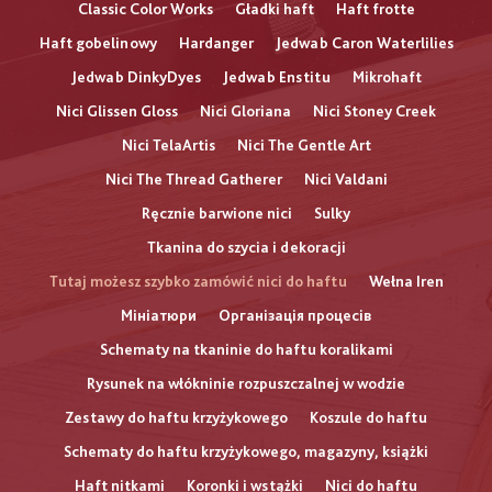
Classic Color Works
Gładki haft
Haft frotte
Haft gobelinowy
Hardanger
Jedwab Caron Waterlilies
Jedwab DinkyDyes
Jedwab Enstitu
Mikrohaft
Nici Glissen Gloss
Nici Gloriana
Nici Stoney Creek
Nici TelaArtis
Nici The Gentle Art
Nici The Thread Gatherer
Nici Valdani
Ręcznie barwione nici
Sulky
Tkanina do szycia i dekoracji
Tutaj możesz szybko zamówić nici do haftu
Wełna Iren
Мініатюри
Організація процесів
Schematy na tkaninie do haftu koralikami
Rysunek na włókninie rozpuszczalnej w wodzie
Zestawy do haftu krzyżykowego
Koszule do haftu
Schematy do haftu krzyżykowego, magazyny, książki
Haft nitkami
Koronki i wstążki
Nici do haftu