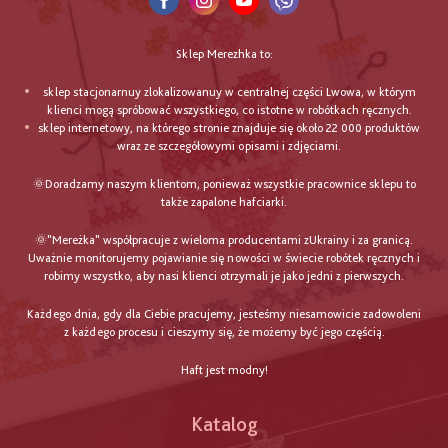
Sklep Merezhka to:
sklep stacjonarnuy zlokalizowanuy w centralnej części Lwowa, w którym
klienci mogą spróbować wszystkiego, co istotne w robótkach ręcznych.
sklep internetowy, na którego stronie znajduje się około 22 000 produktów
wraz ze szczegółowymi opisami i zdjęciami.
🌞Doradzamy naszym klientom, ponieważ wszystkie pracownice sklepu to
także zapalone hafciarki.
🌞"Mereżka" współpracuje z wieloma producentami zUkrainy i za granicą.
Uważnie monitorujemy pojawianie się nowości w świecie robótek ręcznych i
robimy wszystko, aby nasi klienci otrzymali je jako jedni z pierwszych.
Każdego dnia, gdy dla Ciebie pracujemy, jesteśmy niesamowicie zadowoleni
z każdego procesu i cieszymy się, że możemy być jego częścią.
Haft jest modny!
Katalog