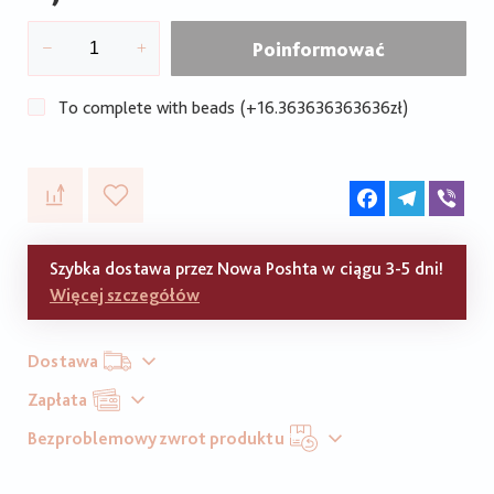
Poinformować
To complete with beads (+16.363636363636zł)
Facebook
Telegram
Vib
Szybka dostawa przez Nowa Poshta w ciągu 3-5 dni!
Więcej szczegółów
Dostawa
Zapłata
Bezproblemowy zwrot produktu